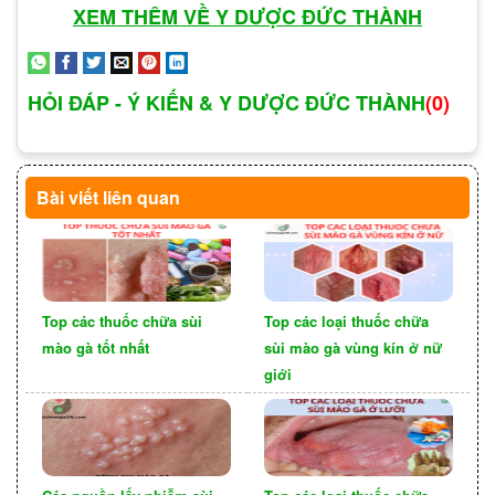
thể. Dưới đây là những phương pháp chuẩn đoán
XEM THÊM VỀ Y DƯỢC ĐỨC THÀNH
chính cho sùi mào gà:
Kiểm tra lâm sàng: Bác sĩ sẽ kiểm tra kỹ lưỡng
HỎI ĐÁP - Ý KIẾN & Y DƯỢC ĐỨC THÀNH
(0)
vùng kín và niêm mạc cổ tử cung để tìm kiếm
sự hiện diện của sùi mào gà. Các sùi mào gà
thường có dạng mụn nhỏ, sùi nhô lên, hoặc
Bài viết liên quan
ánh sáng trên da hoặc niêm mạc.
Top các thuốc chữa sùi
Top các loại thuốc chữa
mào gà tốt nhất
sùi mào gà vùng kín ở nữ
giới