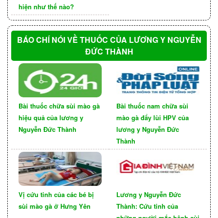
sang thương bằng laser CO2. Việc loại các sang
hiện như thế nào?
thương bằng điều trị bằng laser CO2 hay đốt điện
chỉ loại bỏ được các nốt sùi chứ không tiêu diệt
BÁO CHÍ NÓI VỀ THUỐC CỦA LƯƠNG Y NGUYỄN
được virút, sau đó các sang thương cũng dễ phát
ĐỨC THÀNH
triển trở lại. Cần nhớ rằng: do thời gian ủ bệnh
của virút kéo dài đến 8 tháng, nên nhất thiết phải
theo dõi đến hết thời gian ủ bệnh mới xác định
bệnh khỏi hẳn, tức là sau 8 tháng.
Bài thuốc chữa sùi mào gà
Bài thuốc nam chữa sùi
hiệu quả của lương y
mào gà đẩy lùi HPV của
Nguyễn Đức Thành
lương y Nguyễn Đức
Thành
Vị cứu tinh của các bé bị
Lương y Nguyễn Đức
sùi mào gà ở Hưng Yên
Thành: Cứu tinh của
những người mắc bệnh sùi