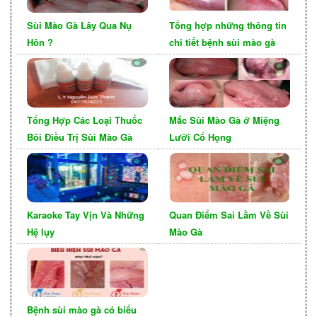
Quan trọng là tìm kiếm sự tư vấn và hướng dẫn từ
bác sĩ để đảm bảo chuẩn đoán chính xác. Bác sĩ
Sùi Mào Gà Lây Qua Nụ
Tổng hợp những thông tin
sẽ lựa chọn các phương pháp xét nghiệm phù
Hôn ?
chi tiết bệnh sùi mào gà
hợp dựa trên triệu chứng, tình trạng sức khỏe cá
nhân và các yếu tố khác.
Tổng Hợp Các Loại Thuốc
Mắc Sùi Mào Gà ở Miệng
Bôi Điều Trị Sùi Mào Gà
Lưỡi Cổ Họng
Karaoke Tay Vịn Và Những
Quan Điểm Sai Lầm Về Sùi
Hệ lụy
Mào Gà
Về điều trị: Giải pháp điều trị tạm thời là đốt các
Bệnh sùi mào gà có biểu