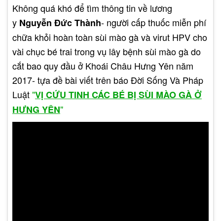
Không quá khó để tìm thông tin về lương
y
- người cấp thuốc miễn phí
Nguyễn Đức Thành
chữa khỏi hoàn toàn sùi mào gà và virut HPV cho
vài chục bé trai trong vụ lây bệnh sùi mào gà do
cắt bao quy đầu ở Khoái Châu Hưng Yên năm
2017- tựa đề bài viết trên báo Đời Sống Và Pháp
Luật
"
VỊ CỨU TINH CÁC BÉ BỊ SÙI MÀO GÀ Ở
"
HƯNG YÊN
Về cơ chế gây ung thư của HPV: Các nhà khoa
học thấy rằng, sau khi nhập vào bộ gen tế bào ký
chủ thì vùng gen E6, E7 điều khiển tổng hợp
protein E6, E7; các protein này gắn kết và vô hiệu
hóa chức năng của protein điều hòa tăng trưởng
tế bào pRb dẫn đến sự phân chia tế bào liên tục