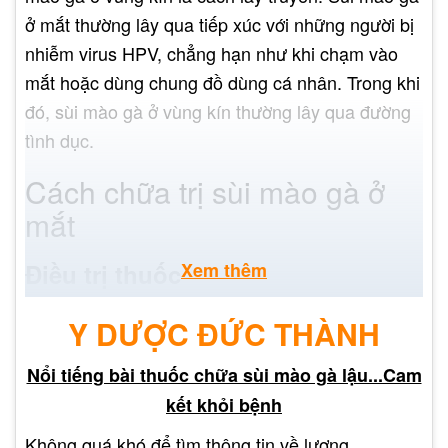
ở mắt thường lây qua tiếp xúc với những người bị
nhiễm virus HPV, chẳng hạn như khi chạm vào
mắt hoặc dùng chung đồ dùng cá nhân. Trong khi
đó, sùi mào gà ở vùng kín thường lây qua đường
tình dục.
Cách chữa trị sùi mào gà ở
mắt
Xem thêm
Điều trị thuốc
Việc điều trị sùi mào gà ở mắt thường được thực
Y DƯỢC ĐỨC THÀNH
hiện bằng cách sử dụng thuốc. Thuốc có thể
được bôi trực tiếp lên các tổn thương hoặc được
Nổi tiếng bài thuốc chữa sùi mào gà lậu...Cam
uống để tăng cường hệ miễn dịch và giảm thiểu
kết khỏi bệnh
sự phát triển của virus HPV.
Không quá khó để tìm thông tin về lương