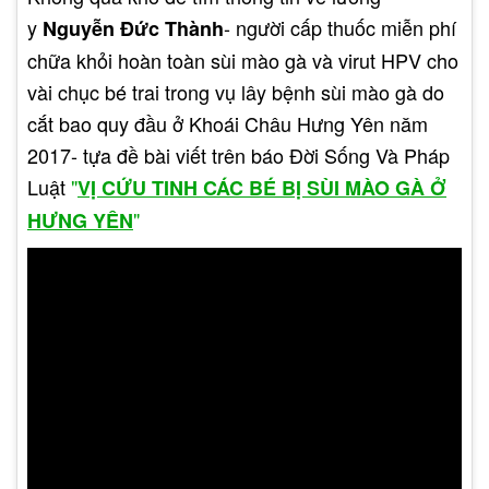
y
- người cấp thuốc miễn phí
Nguyễn Đức Thành
chữa khỏi hoàn toàn sùi mào gà và virut HPV cho
vài chục bé trai trong vụ lây bệnh sùi mào gà do
cắt bao quy đầu ở Khoái Châu Hưng Yên năm
2017- tựa đề bài viết trên báo Đời Sống Và Pháp
Luật
"
VỊ CỨU TINH CÁC BÉ BỊ SÙI MÀO GÀ Ở
"
HƯNG YÊN
Tuy nhiên, việc sử dụng thuốc chỉ có tác dụng
trong giai đoạn đầu của căn bệnh và không thể
loại bỏ hoàn toàn virus HPV. Do đó, việc sử dụng
thuốc cần được kết hợp với các phương pháp điều
trị khác để đạt hiệu quả tối đa.