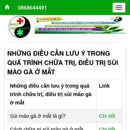
0868644491
Togg
navig
NHỮNG ĐIỀU CẦN LƯU Ý TRONG
QUÁ TRÌNH CHỮA TRỊ, ĐIỀU TRỊ SÙI
MÀO GÀ Ở MẮT
Những điều cần lưu ý trong quá
Link
trình chữa trị, điều trị sùi mào gà
ở mắt
Sùi mào gà ở mắt là gì?
Chi tiết
Cách chữa trị sùi mào gà ở mắt
Chi tiết