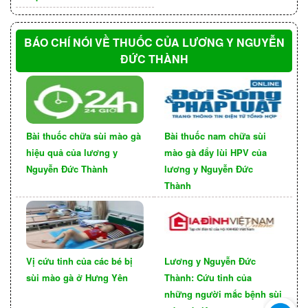
BÁO CHÍ NÓI VỀ THUỐC CỦA LƯƠNG Y NGUYỄN
ĐỨC THÀNH
Không tự điều trị
Bài thuốc chữa sùi mào gà
Bài thuốc nam chữa sùi
Việc tự điều trị sùi mào gà ở mắt có thể gây ra
hiệu quả của lương y
mào gà đẩy lùi HPV của
những tổn thương nghiêm trọng cho mắt và dẫn
Nguyễn Đức Thành
lương y Nguyễn Đức
đến các biến chứng nguy hiểm. Do đó, bạn nên
Thành
luôn tìm đến bác sĩ để được khám và điều trị
chính xác.
Điều trị kịp thời
Vị cứu tinh của các bé bị
Lương y Nguyễn Đức
Sùi mào gà ở mắt có thể gây ra những biến
sùi mào gà ở Hưng Yên
Thành: Cứu tinh của
những người mắc bệnh sùi
chứng nghiêm trọng nếu không được điều trị kịp