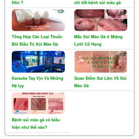
Hôn ?
chi tiết bệnh sùi mào gà
Về khả năng chữa khỏi hoàn toàn, hiện tại chưa
có loại thuốc nào có thể điều trị được virus HPV
gây nên các nốt sùi mào gà. Điều này có nghĩa là
Tổng Hợp Các Loại Thuốc
Mắc Sùi Mào Gà ở Miệng
bệnh nhân có thể sống chung với bệnh suốt đời.
Bôi Điều Trị Sùi Mào Gà
Lưỡi Cổ Họng
Bệnh nhân có thể có hoặc không có triệu chứng
ra bên ngoài và có nguy cơ truyền bệnh cho bạn
tình nếu họ quan hệ tình dục không an toàn.
Karaoke Tay Vịn Và Những
Quan Điểm Sai Lầm Về Sùi
Hệ lụy
Mào Gà
Bệnh sùi mào gà có biểu
hiện như thế nào?