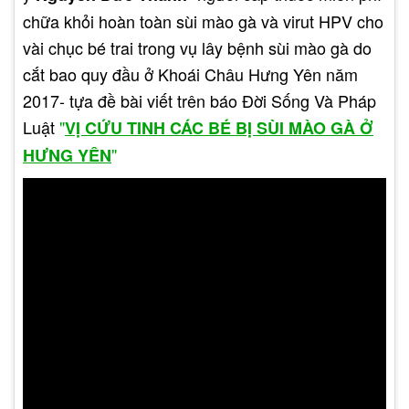
Các giai đoạn phát triển
chữa khỏi hoàn toàn sùi mào gà và virut HPV cho
" để hiểu rõ hơn về sự phát triển của
sùi mào gà
vài chục bé trai trong vụ lây bệnh sùi mào gà do
bệnh.
cắt bao quy đầu ở Khoái Châu Hưng Yên năm
Thời gian ủ bệnh sùi mào gà
2017- tựa đề bài viết trên báo Đời Sống Và Pháp
Luật
"
VỊ CỨU TINH CÁC BÉ BỊ SÙI MÀO GÀ Ở
Bệnh nhân mắc bệnh sùi mào gà có thể khiến
"
HƯNG YÊN
cho sức khỏe giảm sút. Đồng thời ảnh hưởng rất
lớn đến chức năng sinh sản. Sùi mào gà là một
loại bệnh lý do virus HPV gây nên. Thông thường,
thời gian ủ bệnh sùi mào gà sẽ diễn ra trong
khoảng từ 2 – 9 tháng. Trong khoảng thời gian ủ
bệnh, bệnh nhân sẽ rất khó có thể phát hiện ra
được các triệu chứng của bệnh.