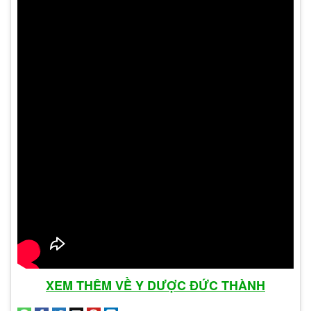
Bệnh sùi mào gà xuất hiện
do đâu?
Như đã thông tin đến bạn đọc thì virus Human
papilloma là tác nhân gây ra căn bệnh sùi mào
gà. Có 3 con đường chủ yếu giúp virus lây lan
nhanh gồm có:
XEM THÊM VỀ Y DƯỢC ĐỨC THÀNH
Quan hệ tình dục không an toàn