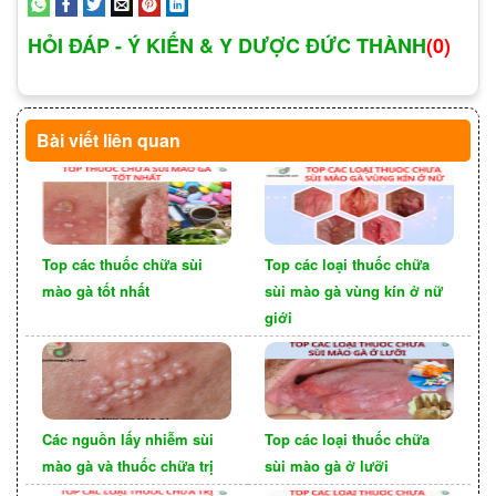
Quan hệ tình dục không thực hiện biện pháp an
HỎI ĐÁP - Ý KIẾN & Y DƯỢC ĐỨC THÀNH
(0)
toàn (không đeo bao cao su, quan hệ bừa bãi với
nhiều đối tượng): đây là con đường lây bệnh phổ
biến nhất và có khoảng 90% bệnh nhân được xác
Bài viết liên quan
định lây nhiễm do quan hệ tình dục không đúng
cách. Ngoài ra, căn bệnh này có thể lây lan trong
trường hợp quan hệ tình dục bằng miệng , hậu
môn hoặc nước bọt, dịch nhầy của đối tác.
Top các thuốc chữa sùi
Top các loại thuốc chữa
mào gà tốt nhất
sùi mào gà vùng kín ở nữ
giới
Các nguồn lấy nhiễm sùi
Top các loại thuốc chữa
mào gà và thuốc chữa trị
sùi mào gà ở lưỡi