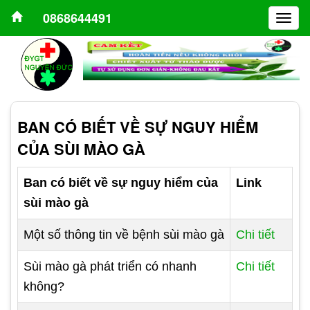
0868644491
Togg
navig
BAN CÓ BIẾT VỀ SỰ NGUY HIỂM
CỦA SÙI MÀO GÀ
Ban có biết về sự nguy hiểm của
Link
sùi mào gà
Một số thông tin về bệnh sùi mào gà
Chi tiết
Sùi mào gà phát triển có nhanh
Chi tiết
không?