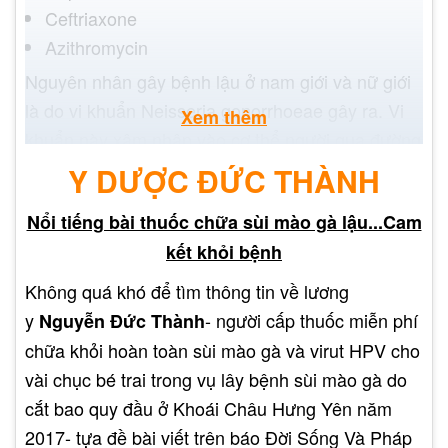
Ceftriaxone
Azithromycin
Nguyên nhân gây bệnh lậu ở nam giới và nữ giới
là do vi khuẩn Neisseria gonorrhoeae gây ra. Vi
Xem thêm
khuẩn này xâm nhập vào cơ thể người qua đường
tình dục.
Y DƯỢC ĐỨC THÀNH
Nổi tiếng bài thuốc chữa sùi mào gà lậu...Cam
kết khỏi bệnh
Không quá khó để tìm thông tin về lương
y
- người cấp thuốc miễn phí
Nguyễn Đức Thành
chữa khỏi hoàn toàn sùi mào gà và virut HPV cho
vài chục bé trai trong vụ lây bệnh sùi mào gà do
cắt bao quy đầu ở Khoái Châu Hưng Yên năm
2017- tựa đề bài viết trên báo Đời Sống Và Pháp