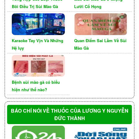
Đau vùng bụng dưới hoặc xương chậu.
Bôi Điều Trị Sùi Mào Gà
Lưỡi Cổ Họng
Đau khi quan hệ tình dục.
Đau hoặc rát khi đi tiểu.
Khó tiểu.
Chảy máu bất thường giữa các kỳ kinh.
Karaoke Tay Vịn Và Những
Quan Điểm Sai Lầm Về Sùi
Hệ lụy
Mào Gà
Bệnh sùi mào gà có biểu
hiện như thế nào?
BÁO CHÍ NÓI VỀ THUỐC CỦA LƯƠNG Y NGUYỄN
ĐỨC THÀNH