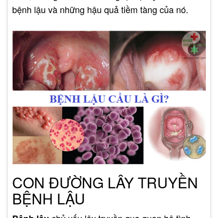
bệnh lậu và những hậu quả tiềm tàng của nó.
CON ĐƯỜNG LÂY TRUYỀN
BỆNH LẬU
chủ yếu lây truyền qua quan hệ tình