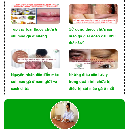
có thể để lại sẹo và tổn thương cơ quan sinh sản,
dẫn đến vô sinh.
Top các loại thuốc chữa trị
Sử dụng thuốc chữa sùi
YẾU TỐ LÀM TĂNG NGUY
sùi mào gà ở miệng
mào gà giai đoạn đầu như
CƠ MẮC BỆNH LẬU Ở PHỤ
thế nào?
NỮ
Một số yếu tố làm tăng nguy cơ mắc bệnh lậu ở
phụ nữ. Bao gồm các:
Nguyên nhân dẫn đến mắc
Những điều cần lưu ý
sùi mào gà ở nam giới và
trong quá trình chữa trị,
cách chữa
điều trị sùi mào gà ở mắt
Có nhiều bạn tình làm tăng khả
Nhiều bạn tình:
năng tiếp xúc với một người bị nhiễm bệnh.
Tham
Quan hệ tình dục không được bảo vệ:
gia vào hoạt động tình dục mà không sử dụng
bao cao su hoặc đập nha khoa làm tăng nguy cơ