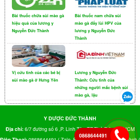
cải thiện trước khi hoàn thành.
Thật may mắn khi việc điều trị bệnh lậu ở nữ giới
Bài thuốc chữa sùi mào gà
Bài thuốc nam chữa sùi
bây giờ không còn quá khó khăn nhờ vào các bài
hiệu quả của lương y
mào gà đẩy lùi HPV của
thuốc chữa bệnh lậu của
ĐYGT Nguyễn Đức
Nguyễn Đức Thành
lương y Nguyễn Đức
, bài thuốc của anh đã và đang chữa khỏi
Thành
Thành
rất nhiều người mắc căn bệnh này. Liệu trình chỉ
từ 2-3 tháng, triệu chứng sẽ thuyên giảm và cần
phải kiêng cử những thức ăn quá nhiều gia vị gây
Vị cứu tinh của các bé bị
Lương y Nguyễn Đức
nóng trong người, rượu bia, kiêng đổ xanh, rau
sùi mào gà ở Hưng Yên
Thành: Cứu tinh của
muống và hạn chế đồ biển, thịt đỏ.
những người mắc bệnh sùi
mào gà, lậu
Y DƯỢC ĐỨC THÀNH
Địa chỉ:
6/7 đường số 6 ,P. Linh Tây, TP.Thủ Đức, TP.HCM
0868644491
Điện Thoại:
0868644491 ( Zalo, Fb) ; FB: Nguyễn Đức Thành (