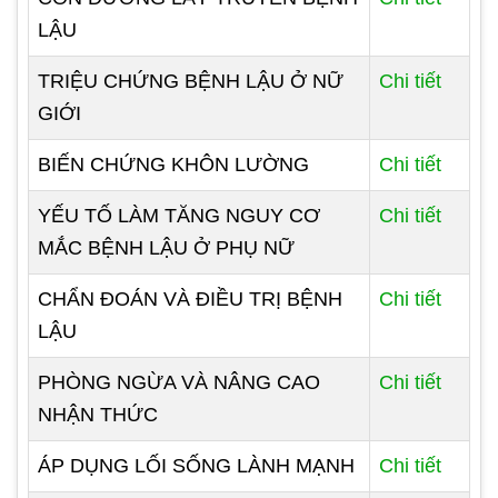
LẬU
TRIỆU CHỨNG BỆNH LẬU Ở NỮ
Chi tiết
GIỚI
BIẾN CHỨNG KHÔN LƯỜNG
Chi tiết
YẾU TỐ LÀM TĂNG NGUY CƠ
Chi tiết
MẮC BỆNH LẬU Ở PHỤ NỮ
CHẨN ĐOÁN VÀ ĐIỀU TRỊ BỆNH
Chi tiết
LẬU
PHÒNG NGỪA VÀ NÂNG CAO
Chi tiết
NHẬN THỨC
ÁP DỤNG LỐI SỐNG LÀNH MẠNH
Chi tiết