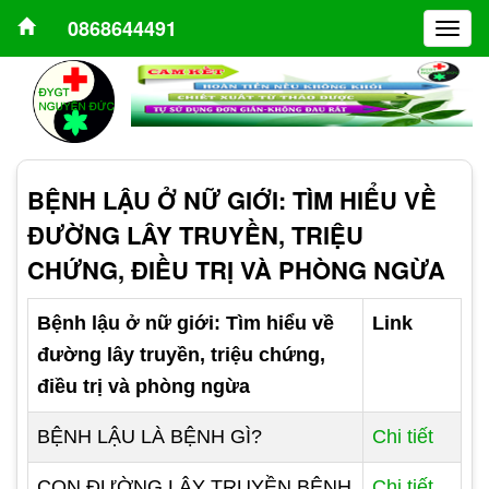
0868644491
Togg
navig
BỆNH LẬU Ở NỮ GIỚI: TÌM HIỂU VỀ
ĐƯỜNG LÂY TRUYỀN, TRIỆU
CHỨNG, ĐIỀU TRỊ VÀ PHÒNG NGỪA
Bệnh lậu ở nữ giới: Tìm hiểu về
Link
đường lây truyền, triệu chứng,
điều trị và phòng ngừa
BỆNH LẬU LÀ BỆNH GÌ?
Chi tiết
CON ĐƯỜNG LÂY TRUYỀN BỆNH
Chi tiết