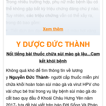
Trong nhiều trường hợp, phụ nữ mắc bệnh lậu có
thể không gặp bất kỳ triệu chứng đáng chú ý nào.
Tuy nhiên,
vẫn có thể xảy ra,
các triệu chứng
trong đó bao gồm:
Xem thêm
Tiết dịch âm đạo bất thường có màu hơi vàng
hoặc hơi xanh
Y DƯỢC ĐỨC THÀNH
Đau hoặc cảm giác khó chịu khi đi tiểu
Tăng tần suất đi tiểu
Nổi tiếng bài thuốc chữa sùi mào gà lậu...Cam
Đau vùng chậu hoặc đau bụng dưới
kết khỏi bệnh
Giữa các thời kỳ có chảy máu
Không quá khó để tìm thông tin về lương
Đau khi đang quan hệ
y
- người cấp thuốc miễn phí
Nguyễn Đức Thành
Đau họng hoặc sưng hạch bạch huyết ở cổ
chữa khỏi hoàn toàn sùi mào gà và virut HPV cho
họng (nếu nhiễm trùng lây truyền qua quan hệ
vài chục bé trai trong vụ lây bệnh sùi mào gà do
tình dục bằng miệng)
cắt bao quy đầu ở Khoái Châu Hưng Yên năm
Điều quan trọng cần lưu ý là việc không có triệu
2017- tựa đề bài viết trên báo Đời Sống Và Pháp