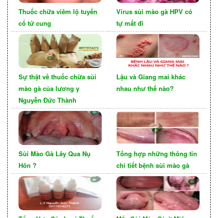
Tham gia vào việc
Lạm dụng chất gây nghiện:
Thuốc chữa viêm lộ tuyến
Virus sùi mào gà HPV có
lạm dụng ma túy hoặc rượu có thể dẫn đến các
cổ tử cung
tự mất đi
hành vi tình dục nguy hiểm, làm tăng nguy cơ lây
truyền bệnh lậu.
Sự thật về thuốc chữa sùi
Lậu và Giang mai khác
mào gà của lương y
nhau như thế nào?
Nguyễn Đức Thành
Sùi Mào Gà Lây Qua Nụ
Tổng hợp những thông tin
Hôn ?
chi tiết bệnh sùi mào gà
CHẨN ĐOÁN VÀ ĐIỀU TRỊ
BỆNH LẬU