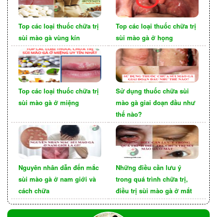
Top các loại thuốc chữa trị
Top các loại thuốc chữa trị
sùi mào gà vùng kín
sùi mào gà ở họng
Top các loại thuốc chữa trị
Sử dụng thuốc chữa sùi
sùi mào gà ở miệng
mào gà giai đoạn đầu như
thế nào?
Nguyên nhân dẫn đến mắc
Những điều cần lưu ý
Sùi mào gà không tự hết và chỉ phát triển không
sùi mào gà ở nam giới và
trong quá trình chữa trị,
cách chữa
điều trị sùi mào gà ở mắt
ngừng. Nếu như bệnh nhân không điều trị ngay
với quy trình đúng thì sẽ nặng hơn với những đợt