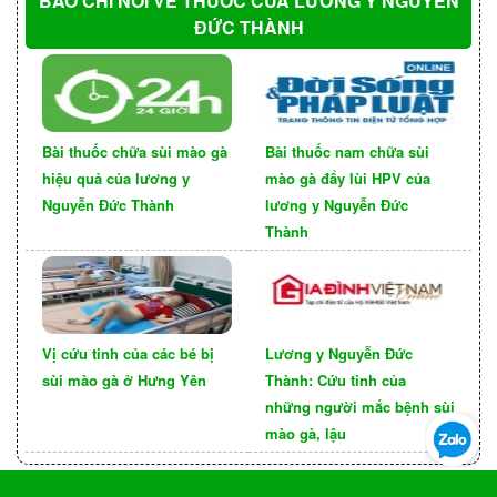
BÁO CHÍ NÓI VỀ THUỐC CỦA LƯƠNG Y NGUYỄN
kịp thời.
ĐỨC THÀNH
Bài thuốc chữa sùi mào gà
Bài thuốc nam chữa sùi
hiệu quả của lương y
mào gà đẩy lùi HPV của
Nguyễn Đức Thành
lương y Nguyễn Đức
Thành
Bệnh nhân có triệu chứng sùi mào gà sẽ dễ
Vị cứu tinh của các bé bị
Lương y Nguyễn Đức
dàng lây cho những người thân qua việc sinh
sùi mào gà ở Hưng Yên
Thành: Cứu tinh của
hoạt hàng ngày hay quan hệ tình dục là không
những người mắc bệnh sùi
mào gà, lậu
thể tránh được.