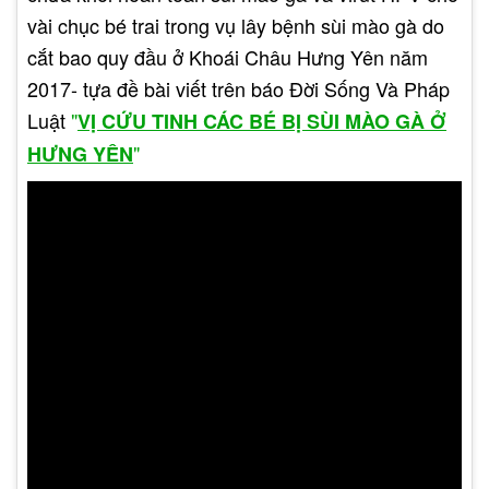
vài chục bé trai trong vụ lây bệnh sùi mào gà do
cắt bao quy đầu ở Khoái Châu Hưng Yên năm
2017- tựa đề bài viết trên báo Đời Sống Và Pháp
Về lâu dài, triệu chứng sùi mào gà có thể biến
Luật
"
VỊ CỨU TINH CÁC BÉ BỊ SÙI MÀO GÀ Ở
thành các lá hoặc gai với chiều dài đến vài cm.
"
HƯNG YÊN
Chúng có thể liên kết cùng nhau tạo nên các
mảng rộng hình dạng như súp lơ hay mồng gà.
Với các bề mặt cơ thể ẩm ướt, các u nhú sùi sẽ có
mủ. Những tổn thương này có thể xuất hiện tại bộ
phận sinh dục hoặc các vùng lân cận, có thể thấy
những triệu chứng sùi mào gà này ở dạng phẳng,
khó phát hiện.
Triệu Chứng Sùi Mào Gà Ở Nam Giới