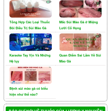
ngại đối diện với người khác.
Tổng Hợp Các Loại Thuốc
Mắc Sùi Mào Gà ở Miệng
Bôi Điều Trị Sùi Mào Gà
Lưỡi Cổ Họng
Karaoke Tay Vịn Và Những
Quan Điểm Sai Lầm Về Sùi
Hệ lụy
Mào Gà
Chức năng hoạt động của bộ phận sinh dục bị
Bệnh sùi mào gà có biểu
ảnh hưởng nghiêm trọng khi có triệu chứng sùi
hiện như thế nào?
mào gà. Từ đó, dẫn đến hiện tượng vô sinh ở
cả nam và nữ nếu không có tác động điều trị