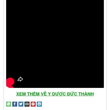
Triệu chứng sùi mào gà ở nam giới xuất hiện ở
những vị trí nhạy cảm như: bao quy đầu, dương
vật, trên quy đầu, dây chằng quy đầu, da bìu,
miệng lỗ sáo hay nhiều trường hợp còn ở niệu
đạo, hậu môn. Giai đoạn đầu của sùi mào gà hầu
XEM THÊM VỀ Y DƯỢC ĐỨC THÀNH
hết là các nốt nhỏ, không ngứa hay đau nhưng
ngày càng to lên giống các nốt u nhú, nốt mẩn,
súp lơ.