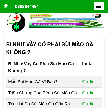
0868644491
Togg
navig
BỊ NHƯ VẦY CÓ PHẢI SÙI MÀO GÀ
KHÔNG ?
Bị Như Vầy Có Phải Sùi Mào Gà
Link
Không ?
Mắc Sùi Mào Gà Vì Đâu?
Chi tiết
Triệu Chứng Của Bệnh Sùi Mào Gà
Chi tiết
Tác Hại Do Sùi Mào Gà Gây Ra
Chi tiết