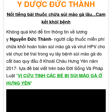
Y DƯỢC ĐỨC THÀNH
bệnh sùi mào gà ở môi
Nổi tiếng bài thuốc chữa sùi mào gà lậu...Cam
Bệnh sùi mào gà có thể không gây ra triệu chứng
kết khỏi bệnh
rõ ràng ở một số người, đặc biệt là khi nó xuất
hiện trên môi. Tuy nhiên, có những dấu hiệu và
Không quá khó để tìm thông tin về lương
triệu chứng mà bạn có thể lưu ý để phát hiện
y
- người cấp thuốc miễn phí
Nguyễn Đức Thành
bệnh sùi mào gà ở môi. Dưới đây là một số triệu
chữa khỏi hoàn toàn sùi mào gà và virut HPV cho
chứng thường gặp:
vài chục bé trai trong vụ lây bệnh sùi mào gà do
cắt bao quy đầu ở Khoái Châu Hưng Yên năm
Sùi mào gà trên môi
Đốm hoặc nốt trên môi:
2017- tựa đề bài viết trên báo Đời Sống Và Pháp
thường biểu hiện dưới dạng những đốm nhỏ, có
Luật
"
VỊ CỨU TINH CÁC BÉ BỊ SÙI MÀO GÀ Ở
thể là một hoặc nhiều, có màu da hoặc màu
"
HƯNG YÊN
hồng.
Khu vực xung quanh sùi mào
Sưng hoặc đau:
gà có thể trở nên sưng hoặc gây ra đau rát, đặc