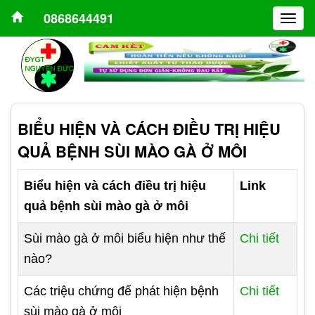
0868644491
Togg
navig
BIỂU HIỆN VÀ CÁCH ĐIỀU TRỊ HIỆU
QUẢ BỆNH SÙI MÀO GÀ Ở MÔI
Biểu hiện và cách điều trị hiệu
Link
quả bệnh sùi mào gà ở môi
Sùi mào gà ở môi biểu hiện như thế
Chi tiết
nào?
Các triệu chứng để phát hiện bệnh
Chi tiết
sùi mào gà ở môi