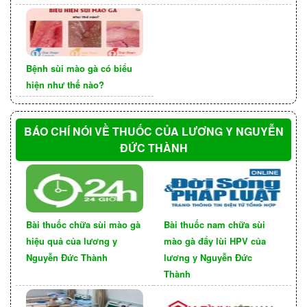
nguy hiểm hay không?
Bệnh sùi mào gà ở môi là một bệnh lý lây truyền
qua đường tình dục, do virus HPV gây ra. Bệnh
Bệnh sùi mào gà có biểu
hiện như thế nào?
không gây nguy hiểm đến tính mạng, nhưng có
thể gây ra nhiều ảnh hưởng về thẩm mỹ, tâm lý
và sức khỏe.
BÁO CHÍ NÓI VỀ THUỐC CỦA LƯƠNG Y NGUYỄN
ĐỨC THÀNH
Các ảnh hưởng của bệnh sùi mào gà ở môi bao
gồm:
Bài thuốc chữa sùi mào gà
Bài thuốc nam chữa sùi
Các nốt sùi ở môi có thể
Ảnh hưởng thẩm mỹ:
hiệu quả của lương y
mào gà đẩy lùi HPV của
gây mất thẩm mỹ, khiến người bệnh tự ti, ngại
Nguyễn Đức Thành
lương y Nguyễn Đức
giao tiếp.
Thành