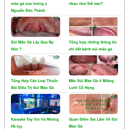
là quan trọng. Đồng thời, việc tiêm vắc xin HPV
mào gà của lương y
nhau như thế nào?
Nguyễn Đức Thành
cũng là một biện pháp hiệu quả để bảo vệ khỏi
nhiều loại virus HPV, bao gồm cả những loại có
thể gây sùi mào gà.
Sùi Mào Gà Lây Qua Nụ
Tổng hợp những thông tin
Hôn ?
chi tiết bệnh sùi mào gà
Tổng Hợp Các Loại Thuốc
Mắc Sùi Mào Gà ở Miệng
Bôi Điều Trị Sùi Mào Gà
Lưỡi Cổ Họng
Karaoke Tay Vịn Và Những
Quan Điểm Sai Lầm Về Sùi
Bệnh sùi mào gà ở môi có
Hệ lụy
Mào Gà