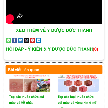
mào gà đều gây ra triệu chứng rõ ràng. Một số
người có thể không hề có triệu chứng, trong khi
người khác có thể trải qua các biểu hiện khác
nhau. Nếu bạn nghi ngờ mình có thể mắc bệnh
XEM THÊM VỀ Y DƯỢC ĐỨC THÀNH
sùi mào gà, quan trọng nhất là thăm bác sĩ hoặc
chuyên gia y tế để đánh giá và nhận được tư vấn
về điều trị phù hợp.
HỎI ĐÁP - Ý KIẾN & Y DƯỢC ĐỨC THÀNH
(0)
Bài viết liên quan
Top các thuốc chữa sùi
Top các loại thuốc chữa
mào gà tốt nhất
sùi mào gà vùng kín ở nữ