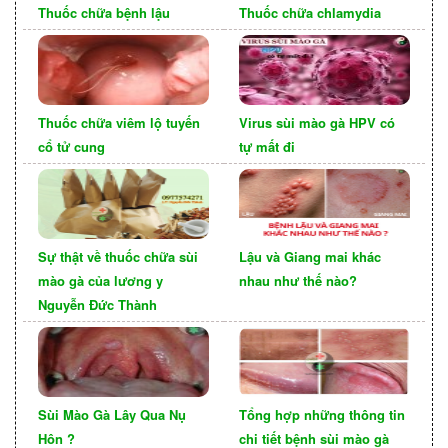
Thuốc chữa bệnh lậu
Thuốc chữa chlamydia
Thuốc chữa viêm lộ tuyến
Virus sùi mào gà HPV có
cổ tử cung
tự mất đi
Sự thật về thuốc chữa sùi
Lậu và Giang mai khác
4.Hướng dẫn dùng thuốc
mào gà của lương y
nhau như thế nào?
chữa bệnh Chlamydia
Nguyễn Đức Thành
Theo tây y phác đồ điều trị Chlamydia bao gồm
các kháng sinh diệt Chlamydia cầu khuẩn, đa số
các trường hợp không bị kháng thuốc đều thành
Sùi Mào Gà Lây Qua Nụ
Tổng hợp những thông tin
công trong giai đoạn đầu.
Hôn ?
chi tiết bệnh sùi mào gà