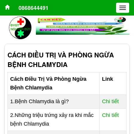
0868644491
Togg
navig
CÁCH ĐIỀU TRỊ VÀ PHÒNG NGỪA
BỆNH CHLAMYDIA
Cách Điều Trị Và Phòng Ngừa
Link
Bệnh Chlamydia
1.Bệnh Chlamydia là gì?
Chi tiết
2.Những triệu trứng xảy ra khi mắc
Chi tiết
bệnh Chlamydia