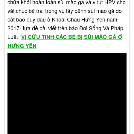
chữa khỏi hoàn toàn sùi mào gà và virut HPV cho
vài chục bé trai trong vụ lây bệnh sùi mào gà do
cắt bao quy đầu ở Khoái Châu Hưng Yên năm
2017- tựa đề bài viết trên báo Đời Sống Và Pháp
Luật
"
VỊ CỨU TINH CÁC BÉ BỊ SÙI MÀO GÀ Ở
"
HƯNG YÊN
2.2 Triệu chứng chlamydia ở nam
Đau hoặc khó tiểu tiện.
Ra khí hư từ dương vật.
Đau bên hông dưới (do viêm nhiễm ống dẫn
tinh hoặc niệu đạo).
Sưng hoặc đau tinh hoàn.
Đau trong quá trình xuất tinh.