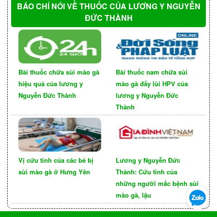
nhiều gia vị gây nóng trong người, kiêng đổ xanh,
BÁO CHÍ NÓI VỀ THUỐC CỦA LƯƠNG Y NGUYỄN
ĐỨC THÀNH
rau muống và hạn chế đồ biển, thịt đỏ.
Bài thuốc chữa sùi mào gà
Bài thuốc nam chữa sùi
hiệu quả của lương y
mào gà đẩy lùi HPV của
Nguyễn Đức Thành
lương y Nguyễn Đức
Thành
Vị cứu tinh của các bé bị
Lương y Nguyễn Đức
sùi mào gà ở Hưng Yên
Thành: Cứu tinh của
Chúng tôi hy vọng với những chia sẻ và thông tin
những người mắc bệnh sùi
trên đây đã giúp bạn có được những kiến thức
mào gà, lậu
liên quan đến vấn đề những cách phòng tránh