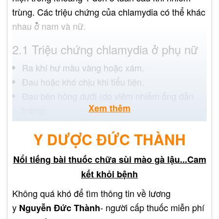
trùng. Các triệu chứng của chlamydia có thể khác
nhau ở nam và nữ.
2.1 Triệu chứng chlamydia ở phụ nữ
Ra khí hư màu vàng hoặc xám.
Đau hoặc khó chịu khi tiểu tiện.
Đau bên hông dưới (do viêm nhiễm ống dẫn
Xem thêm
trứng).
Đau bên trong âm đạo.
Y DƯỢC ĐỨC THÀNH
Ra máu giữa chu kỳ kinh nguyệt.
Đau quan hệ tình dục.
Nổi tiếng bài thuốc chữa sùi mào gà lậu...Cam
Triệu chứng viêm nhiễm tử cung như đau bên
kết khỏi bệnh
dưới vùng hông.
Không quá khó để tìm thông tin về lương
y
- người cấp thuốc miễn phí
Nguyễn Đức Thành