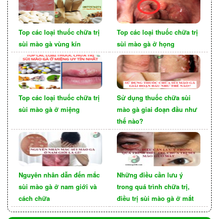
nhiễm trùng chlamydia.
Sử dụng bảo vệ đúng cách khi có quan hệ tình
Top các loại thuốc chữa trị
Top các loại thuốc chữa trị
dục (bằng bao cao su).
sùi mào gà vùng kín
sùi mào gà ở họng
Hạn chế số lượng đối tác tình dục để giảm
nguy cơ nhiễm trùng.
Top các loại thuốc chữa trị
Sử dụng thuốc chữa sùi
sùi mào gà ở miệng
mào gà giai đoạn đầu như
thế nào?
Nguyên nhân dẫn đến mắc
Những điều cần lưu ý
sùi mào gà ở nam giới và
trong quá trình chữa trị,
cách chữa
điều trị sùi mào gà ở mắt
3.3 Phòng ngừa