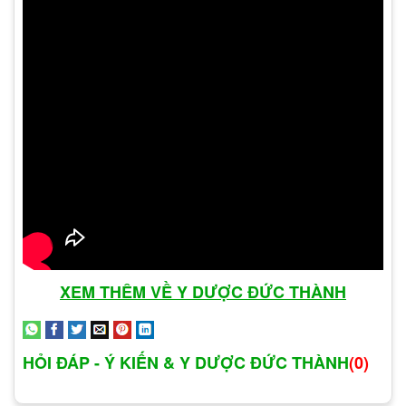
chứng, cách lây truyền và biện pháp phòng ngừa,
chúng ta có thể đưa ra quyết định thông minh và
thực hiện các biện pháp an toàn để tránh mắc
phải căn bệnh lậu.
Chiến lược phòng ngừa
Để bảo vệ sức khỏe và phòng ngừa bệnh lậu,
chúng ta cần áp dụng các chiến lược phòng ngừa
hiệu quả. Dưới đây là những biện pháp mà chúng
ta có thể thực hiện:
XEM THÊM VỀ Y DƯỢC ĐỨC THÀNH
Sử dụng bảo vệ khi quan hệ tình dục: Một
trong những biện pháp phòng ngừa hiệu quả
nhất là sử dụng bao cao su. Bao cao su không
HỎI ĐÁP - Ý KIẾN & Y DƯỢC ĐỨC THÀNH
(0)
chỉ giúp ngăn ngừa bệnh lậu mà còn bảo vệ
chúng ta khỏi các bệnh lây truyền qua đường