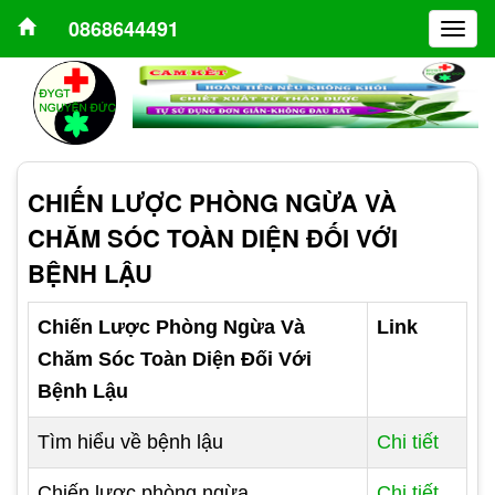
0868644491
Togg
navig
CHIẾN LƯỢC PHÒNG NGỪA VÀ
CHĂM SÓC TOÀN DIỆN ĐỐI VỚI
BỆNH LẬU
Chiến Lược Phòng Ngừa Và
Link
Chăm Sóc Toàn Diện Đối Với
Bệnh Lậu
Tìm hiểu về bệnh lậu
Chi tiết
Chiến lược phòng ngừa
Chi tiết