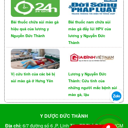
quan trọng để bảo vệ chúng ta khỏi bệnh lậu.
Dưới đây là một số gợi ý về chăm sóc sức khỏe
toàn diện:
Bài thuốc chữa sùi mào gà
Bài thuốc nam chữa sùi
Điều trị kịp thời: Nếu bạn hoặc đối tác của bạn
hiệu quả của lương y
mào gà đẩy lùi HPV của
Nguyễn Đức Thành
lương y Nguyễn Đức
bị nghi ngờ mắc bệnh lậu, hãy điều trị kịp thời
Thành
và tuân thủ đúng quy trình điều trị được chỉ
định bởi bác sĩ. Không tự ý điều trị hoặc bỏ
qua việc điều trị, vì điều này có thể dẫn đến
biến chứng và lây lan căn bệnh cho người
Vị cứu tinh của các bé bị
Lương y Nguyễn Đức
khác.
sùi mào gà ở Hưng Yên
Thành: Cứu tinh của
những người mắc bệnh sùi
mào gà, lậu
Y DƯỢC ĐỨC THÀNH
Địa chỉ:
6/7 đường số 6 ,P. Linh Tây, TP.Thủ Đức, TP.HCM