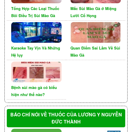
Tổng Hợp Các Loại Thuốc
Mắc Sùi Mào Gà ở Miệng
Bôi Điều Trị Sùi Mào Gà
Lưỡi Cổ Họng
Bằng cách áp dụng các chiến lược phòng ngừa
trên, chúng ta có thể giảm nguy cơ mắc bệnh lậu
và xây dựng một cộng đồng với sức khỏe tình dục
Karaoke Tay Vịn Và Những
Quan Điểm Sai Lầm Về Sùi
tốt hơn. Hãy nhớ rằng bảo vệ sức khỏe là trách
Hệ lụy
Mào Gà
nhiệm của chúng ta và chúng ta có thể làm được
điều này thông qua việc áp dụng các biện pháp
phòng ngừa và tư vấn y tế thích hợp.
Bệnh sùi mào gà có biểu
Chăm sóc sức khỏe toàn
hiện như thế nào?
diện
BÁO CHÍ NÓI VỀ THUỐC CỦA LƯƠNG Y NGUYỄN
Bên cạnh việc áp dụng các biện pháp phòng
ĐỨC THÀNH
ngừa, việc chăm sóc sức khỏe toàn diện là rất