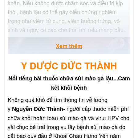
khăn. Nếu không được chăm sóc và điều trị kịp
thời, bệnh lậu có thể gây biến chứng nghiêm
trọng như viêm tử cung, viêm buồng trứng, vô
sinh và nguy cơ cao cho thai nhi nếu mang bầu.
Xem thêm
Y DƯỢC ĐỨC THÀNH
Nổi tiếng bài thuốc chữa sùi mào gà lậu...Cam
kết khỏi bệnh
Không quá khó để tìm thông tin về lương
y
- người cấp thuốc miễn phí
Nguyễn Đức Thành
chữa khỏi hoàn toàn sùi mào gà và virut HPV cho
Bệnh lậu có khả năng lây lan nhanh chóng thông
vài chục bé trai trong vụ lây bệnh sùi mào gà do
qua quan hệ tình dục không an toàn, bao gồm
cắt bao quy đầu ở Khoái Châu Hưng Yên năm