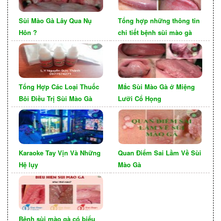
Thành qua số hotline để được tư vấn và chữa trị
Sùi Mào Gà Lây Qua Nụ
Tổng hợp những thông tin
kịp thời.
Hôn ?
chi tiết bệnh sùi mào gà
Tổng Hợp Các Loại Thuốc
Mắc Sùi Mào Gà ở Miệng
Bôi Điều Trị Sùi Mào Gà
Lưỡi Cổ Họng
Karaoke Tay Vịn Và Những
Quan Điểm Sai Lầm Về Sùi
Hệ lụy
Mào Gà
Bệnh sùi mào gà có biểu