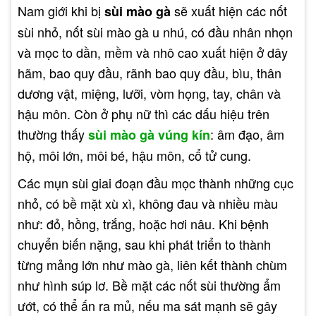
Nam giới khi bị
sẽ xuất hiện các nốt
sùi mào gà
sùi nhỏ, nốt sùi mào gà u nhú, có đầu nhân nhọn
và mọc to dần, mềm và nhô cao xuất hiện ở dây
hãm, bao quy đầu, rãnh bao quy đầu, bìu, thân
dương vật, miệng, lưỡi, vòm họng, tay, chân và
hậu môn. Còn ở phụ nữ thì các dấu hiệu trên
thường thấy
: âm đạo, âm
sùi mào gà vúng kín
hộ, môi lớn, môi bé, hậu môn, cổ tử cung.
Các mụn sùi giai đoạn đầu mọc thành những cục
nhỏ, có bề mặt xù xì, không đau và nhiều màu
như: đỏ, hồng, trắng, hoặc hơi nâu. Khi bệnh
chuyển biến nặng, sau khi phát triển to thành
từng mảng lớn như mào gà, liên kết thành chùm
như hình súp lơ. Bề mặt các nốt sùi thường ẩm
ướt, có thể ấn ra mủ, nếu ma sát mạnh sẽ gây