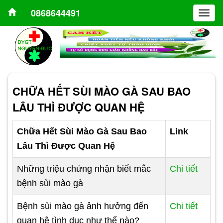
0868644491
Togg
navig
CHỮA HẾT SÙI MÀO GÀ SAU BAO
LÂU THÌ ĐƯỢC QUAN HỆ
Chữa Hết Sùi Mào Gà Sau Bao
Link
Lâu Thì Được Quan Hệ
Những triệu chứng nhận biết mắc
Chi tiết
bệnh sùi mào gà
Bệnh sùi mào gà ảnh hưởng đến
Chi tiết
quan hệ tình dục như thế nào?