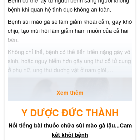
bệnh khi quan hệ tình dục không an toàn.
Bệnh sùi mào gà sẽ làm giảm khoái cảm, gây khó
chịu, tạo mùi hôi làm giảm ham muốn của cả hai
bên.
Không chỉ thế, bệnh có thể tiến triển nặng gây vô
sinh, hoặc nguy hiểm hơn gây ung thư cổ tử cung
ở phụ nữ, ung thư dương vật ở nam giới,…
Xem thêm
Y DƯỢC ĐỨC THÀNH
Nổi tiếng bài thuốc chữa sùi mào gà lậu...Cam
kết khỏi bệnh