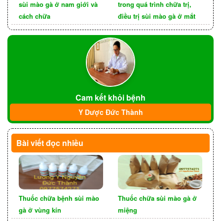
Tăng cường thể dục bổ sung Vitamin bằng
sùi mào gà ở nam giới và
trong quá trình chữa trị,
các loại rau xanh, hoa quả tươi để nâng cao
cách chữa
điều trị sùi mào gà ở mắt
sức để kháng, giúp ngăn chặn và điều trị bệnh
đơn giản, hiệu quả hơn.
Thực hiện đời sống tình dục an toàn, vì sức
khoẻ của bản thân và bạn tình.
Cam kết khỏi bệnh
Y Dược Đức Thành
Bài viết đọc nhiều
Thuốc chữa bệnh sùi mào
Thuốc chữa sùi mào gà ở
gà ở vùng kín
miệng