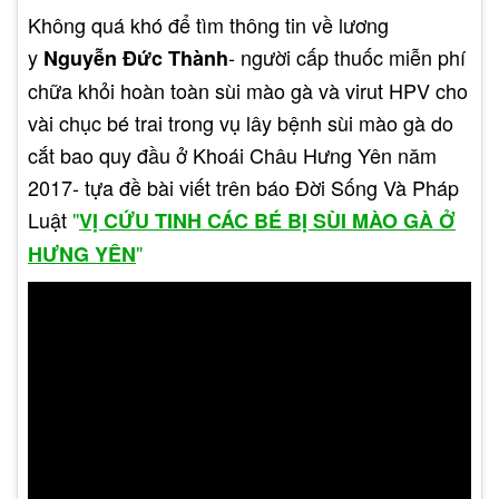
Không quá khó để tìm thông tin về lương
y
- người cấp thuốc miễn phí
Hết sùi mào gà thì bao lâu
Nguyễn Đức Thành
chữa khỏi hoàn toàn sùi mào gà và virut HPV cho
được quan hệ lại ?
vài chục bé trai trong vụ lây bệnh sùi mào gà do
Như bạn đã biết, bệnh sùi mào gà là căn bệnh xã
cắt bao quy đầu ở Khoái Châu Hưng Yên năm
hội phổ biến và có mức lây lan nhanh chóng. Vì
2017- tựa đề bài viết trên báo Đời Sống Và Pháp
vậy không nên quan hệ với người có mang bệnh,
Luật
"
VỊ CỨU TINH CÁC BÉ BỊ SÙI MÀO GÀ Ở
hoặc dùng bao cao su khi quan hệ để bảo vệ bản
"
HƯNG YÊN
thân khỏi lây nhiễm.
Vậy hết sùi mào gà bao lâu thì được quan
hệ? Theo các chuyên gia cho hay, sau khi điều trị
khỏi sùi mào gà bạn phải theo dõi ít nhất 5 tháng
thì mới nên quan hệ trở lại. Trong vòng 5 tháng
sau khi khỏi bệnh, tỷ lệ tái phát là rất cao, nên
trong thời gian này hoàn toàn không nên quan hệ