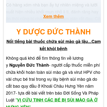
Cô hàng xóm nhà bạn ấy tự nhiên miệng và lưỡi
xuất hiện nhiều khối mụn nhỏ li ti, đánh răng hay
Xem thêm
ăn thôi cũng bị chảy máu và cảm giác rất đau. Cô
ấy tưởng rằng mình bị nhiệt miệng nên ra hiệu
Y DƯỢC ĐỨC THÀNH
thuốc tự mua thuốc về bôi và uống nhưng mãi mà
các vết mụn ấy vẫn không khỏi mà càng ngày lại
Nổi tiếng bài thuốc chữa sùi mào gà lậu...Cam
càng mọc nhiều hơn trông rất đáng sợ. Cô ấy kể,
kết khỏi bệnh
hôm nào đi làm cũng phải bịt khẩu trang kín mít,
Không quá khó để tìm thông tin về lương
đến công ty cứ lủi thủi một mình, chẳng muốn bắt
y
- người cấp thuốc miễn phí
Nguyễn Đức Thành
chuyện với ai cả.
chữa khỏi hoàn toàn sùi mào gà và virut HPV cho
vài chục bé trai trong vụ lây bệnh sùi mào gà do
cắt bao quy đầu ở Khoái Châu Hưng Yên năm
2017- tựa đề bài viết trên báo Đời Sống Và Pháp
Luật
"
VỊ CỨU TINH CÁC BÉ BỊ SÙI MÀO GÀ Ở
"