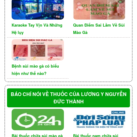
Sử dụng khăn ẩm: Lấy một miếng khăn sạch và
ẩm, lau nhẹ nhàng bề mặt của micro để loại bỏ
bụi bẩn và vi khuẩn. Đảm bảo khăn ẩm không
Karaoke Tay Vịn Và Những
Quan Điểm Sai Lầm Về Sùi
Hệ lụy
Mào Gà
quá ướt để tránh làm ướt các bộ phận trong
micro.
Bệnh sùi mào gà có biểu
hiện như thế nào?
BÁO CHÍ NÓI VỀ THUỐC CỦA LƯƠNG Y NGUYỄN
ĐỨC THÀNH
Bài thuốc chữa sùi mào gà
Bài thuốc nam chữa sùi