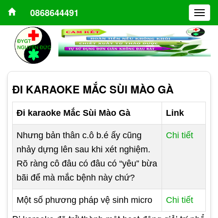
0868644491
Togg
navig
ĐI KARAOKE MẮC SÙI MÀO GÀ
Đi karaoke Mắc Sùi Mào Gà
Link
Nhưng bản thân c.ô b.é ấy cũng
Chi tiết
nhảy dựng lên sau khi xét nghiệm.
Rõ ràng cô đâu có đâu có “yêu” bừa
bãi để mà mắc bệnh này chứ?
Một số phương pháp vệ sinh micro
Chi tiết