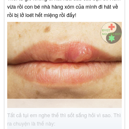
vừa rồi con bé nhà hàng xóm của mình đi hát về
rồi bị lở loét hết miệng rồi đấy!
Tất cả tụi em nghe thế thì sốt sắng hỏi vì sao. Thì
ra chuyện là thế này: