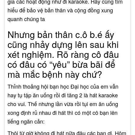
gia các hoạt động như đi karaoke. Hãy cùng tìm
hiểu để bảo vệ bản thân và cộng đồng xung
quanh chúng ta
Nhưng bản thân c.ô b.é ấy
cũng nhảy dựng lên sau khi
xét nghiệm. Rõ ràng cô đâu
có đâu có “yêu” bừa bãi để
mà mắc bệnh này chứ?
Thỉnh thoảng hội bạn học Đại học của em vẫn
hay tụ tập ăn uống rồi đi tăng 2 là hát karaoke
cho vui. Thế nhưng lần vừa rồi tụi em ăn uống
xong định rủ nhau đi hát thì có một cô bạn lên
tiếng ngăn cản:
Thôi từ giờ không đi hát nữa đâu các bạn ơi. Hôm