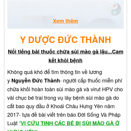
Xem thêm
Y DƯỢC ĐỨC THÀNH
Nổi tiếng bài thuốc chữa sùi mào gà lậu...Cam
kết khỏi bệnh
Không quá khó để tìm thông tin về lương
y
- người cấp thuốc miễn phí
Nguyễn Đức Thành
chữa khỏi hoàn toàn sùi mào gà và virut HPV cho
vài chục bé trai trong vụ lây bệnh sùi mào gà do
Dịch vụ massage không xấu, còn có khả năng
cắt bao quy đầu ở Khoái Châu Hưng Yên năm
giúp cơ thể thoải mái, giải tỏa stress trong cơ thể,
2017- tựa đề bài viết trên báo Đời Sống Và Pháp
tuy nhiên không cần có những giao hợp bừa bãi
Luật
"
VỊ CỨU TINH CÁC BÉ BỊ SÙI MÀO GÀ Ở
trong quy trình massage, điều này có khả năng