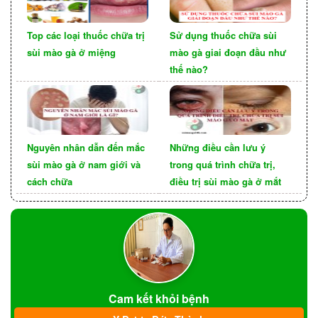
chuyển qua mụn nước, mụn mủ, có thể vỡ chảy
dịch đưa đến loét và lây lan diện rộng, đưa đến
Top các loại thuốc chữa trị
Sử dụng thuốc chữa sùi
đau rát, ngứa ngáy.
sùi mào gà ở miệng
mào gà giai đoạn đầu như
thế nào?
Bệnh mụn rộp sinh dục ở nam giới sẽ làm tăng
cao nguy cơ mắc phải những bệnh viêm nhiễm
tinh hoàn, mào tinh hoàn…tác động hậu quả
hiểm nguy tới sức khỏe cũng như khả sinh sản.
Nguyên nhân dẫn đến mắc
Những điều cần lưu ý
sùi mào gà ở nam giới và
trong quá trình chữa trị,
Bệnh lậu
cách chữa
điều trị sùi mào gà ở mắt
Cam kết khỏi bệnh