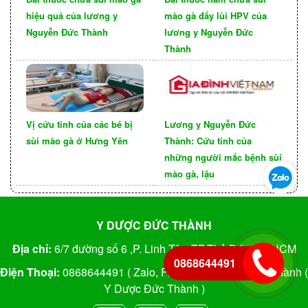
hiệu quả của lương y
mào gà đẩy lùi HPV của
Nguyễn Đức Thành
lương y Nguyễn Đức
Thành
Vị cứu tinh của các bé bị
Lương y Nguyễn Đức
sùi mào gà ở Hưng Yên
Thành: Cứu tinh của
những người mắc bệnh sùi
mào gà, lậu
Y DƯỢC ĐỨC THÀNH
Địa chỉ:
6/7 đường số 6 ,P. Linh Tây, TP.Thủ Đức, TP.HCM
0868644491
Điện Thoại:
0868644491 ( Zalo, Fb) ; FB: Nguyễn Đức Thành (
Y Dược Đức Thành )