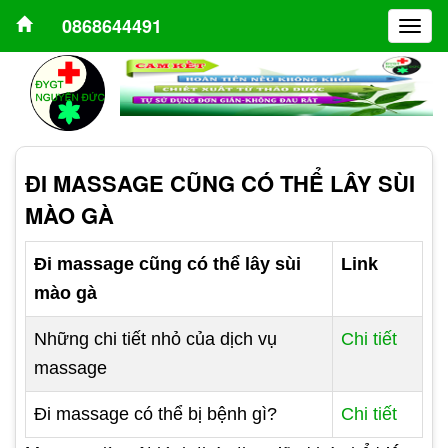
0868644491
Togg
navig
ĐI MASSAGE CŨNG CÓ THỂ LÂY SÙI
MÀO GÀ
Đi massage cũng có thể lây sùi
Link
mào gà
Những chi tiết nhỏ của dịch vụ
Chi tiết
massage
Đi massage có thể bị bệnh gì?
Chi tiết