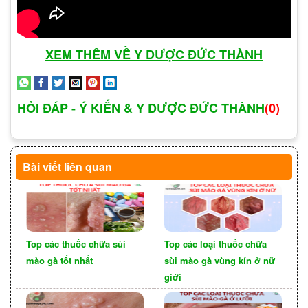
Một số phụ nữ có thể
Tiểu tiện đau hoặc có rát:
trải qua đau hoặc có rát khi tiểu tiện. Tuy nhiên,
XEM THÊM VỀ Y DƯỢC ĐỨC THÀNH
điều này không phải lúc nào cũng xảy ra.
HỎI ĐÁP - Ý KIẾN & Y DƯỢC ĐỨC THÀNH
(0)
Nếu viêm lộ tuyến tử
Triệu chứng nhiễm trùng:
cung là do nhiễm trùng vi khuẩn, có thể xuất hiện
các triệu chứng nhiễm trùng tử cung như sốt nhẹ,
Bài viết liên quan
buồn nôn, hoặc mệt mỏi.
Top các thuốc chữa sùi
Top các loại thuốc chữa
mào gà tốt nhất
sùi mào gà vùng kín ở nữ
giới