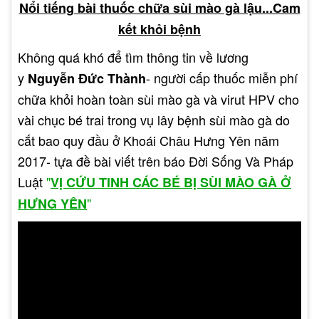
Nổi tiếng bài thuốc chữa sùi mào gà lậu...Cam
kết khỏi bệnh
Không quá khó để tìm thông tin về lương
y
- người cấp thuốc miễn phí
Nguyễn Đức Thành
chữa khỏi hoàn toàn sùi mào gà và virut HPV cho
vài chục bé trai trong vụ lây bệnh sùi mào gà do
cắt bao quy đầu ở Khoái Châu Hưng Yên năm
2017- tựa đề bài viết trên báo Đời Sống Và Pháp
Những biểu hiện, triệu chứng
Luật
"
VỊ CỨU TINH CÁC BÉ BỊ SÙI MÀO GÀ Ở
xảy ra gặp mắc phải bệnh
"
HƯNG YÊN
viêm lộ tuyến tử cung
Một trong những triệu
Dịch âm đạo bất thường:
chứng phổ biến của viêm lộ tuyến tử cung là xuất
hiện dịch âm đạo bất thường. Dịch này có thể có
màu trắng, màu xám, màu vàng, hoặc có thể