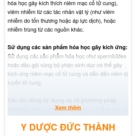
hóa học gây kích thích niêm mạc cổ tử cung),
viêm nhiễm từ các tác nhân vật lý (như viêm
nhiễm do tổn thương hoặc áp lực dịch), hoặc
nhiễm trùng từ các nguồn khác.
Sử dụng các sản phẩm hóa học gây kích ứng:
Sử dụng các sản phẩm hóa học như spermicides
hoặc dầu gội vùng bộ phận sinh dục có thể gây
kích ứng niêm mạc cổ tử cung và dẫn đến viêm lộ
tuyến tử cung.
Các tác động từ dụng cụ và phương pháp
Xem thêm
Việc sử dụng các dụng cụ y tế không vệ
chữa trị:
sinh hoặc phương pháp chữa trị không thích hợp
Y DƯỢC ĐỨC THÀNH
có thể gây viêm lộ tuyến tử cung.