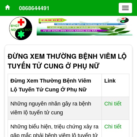
0868644491
Togg
navig
ĐỪNG XEM THƯỜNG BỆNH VIÊM LỘ
TUYẾN TỬ CUNG Ở PHỤ NỮ
Đừng Xem Thường Bệnh Viêm
Link
Lộ Tuyến Tử Cung Ở Phụ Nữ
Những nguyên nhân gây ra bệnh
Chi tiết
viêm lộ tuyến tử cung
Những biểu hiện, triệu chứng xảy ra
Chi tiết
gặp mắc phải bệnh viêm lộ tuyến tử