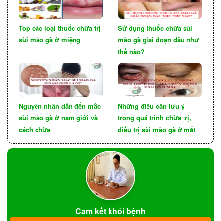
Top các loại thuốc chữa trị
Sử dụng thuốc chữa sùi
sùi mào gà ở miệng
mào gà giai đoạn đầu như
thế nào?
Nguyên nhân dẫn đến mắc
Những điều cần lưu ý
sùi mào gà ở nam giới và
trong quá trình chữa trị,
cách chữa
điều trị sùi mào gà ở mắt
TĂNG CƯỜNG GIAO TIẾP
Giao tiếp cởi mở là một trụ cột thiết yếu trong nền
tảng của các mối quan hệ lành mạnh. Thảo luận
Cam kết khỏi bệnh
về bảo vệ và ranh giới với các đối tác có thể thúc