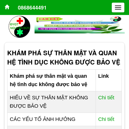
0868644491
Togg
navig
KHÁM PHÁ SỰ THÂN MẬT VÀ QUAN
HỆ TÌNH DỤC KHÔNG ĐƯỢC BẢO VỆ
Khám phá sự thân mật và quan
Link
hệ tình dục không được bảo vệ
HIỂU VỀ SỰ THÂN MẬT KHÔNG
Chi tiết
ĐƯỢC BẢO VỆ
CÁC YẾU TỐ ẢNH HƯỞNG
Chi tiết