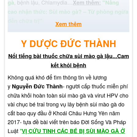
, bệnh lậu, Chlamydia…
gà
Xem thêm:
"Nâng
cao nhận thức: Sùi mào gà? – Từ phòng ngừa
đến chữa trị"
Xem thêm
Y DƯỢC ĐỨC THÀNH
Nổi tiếng bài thuốc chữa sùi mào gà lậu...Cam
kết khỏi bệnh
Không quá khó để tìm thông tin về lương
y
- người cấp thuốc miễn phí
Nguyễn Đức Thành
chữa khỏi hoàn toàn sùi mào gà và virut HPV cho
vài chục bé trai trong vụ lây bệnh sùi mào gà do
cắt bao quy đầu ở Khoái Châu Hưng Yên năm
2017- tựa đề bài viết trên báo Đời Sống Và Pháp
CÁC YẾU TỐ ẢNH HƯỞNG
Luật
"
VỊ CỨU TINH CÁC BÉ BỊ SÙI MÀO GÀ Ở