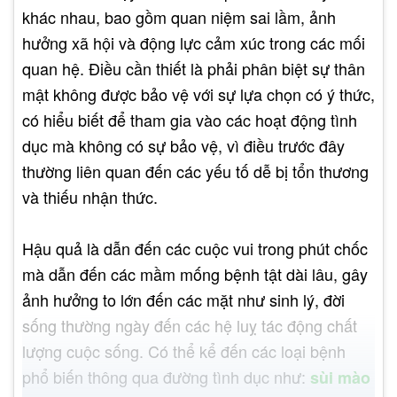
khác nhau, bao gồm quan niệm sai lầm, ảnh
hưởng xã hội và động lực cảm xúc trong các mối
quan hệ. Điều cần thiết là phải phân biệt sự thân
mật không được bảo vệ với sự lựa chọn có ý thức,
có hiểu biết để tham gia vào các hoạt động tình
dục mà không có sự bảo vệ, vì điều trước đây
thường liên quan đến các yếu tố dễ bị tổn thương
và thiếu nhận thức.
Hậu quả là dẫn đến các cuộc vui trong phút chốc
mà dẫn đến các mầm mống bệnh tật dài lâu, gây
ảnh hưởng to lớn đến các mặt như sinh lý, đời
sống thường ngày đến các hệ luỵ tác động chất
lượng cuộc sống. Có thể kể đến các loại bệnh
phổ biến thông qua đường tình dục như:
sùi mào