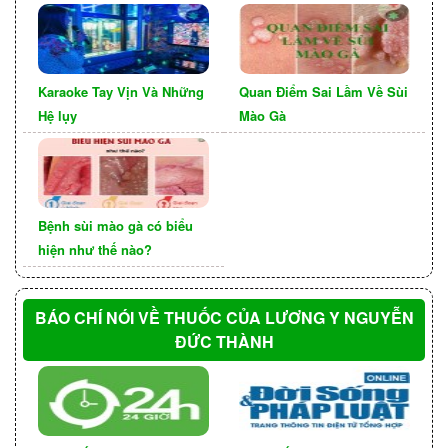
hướng trong vô số lựa chọn đòi hỏi một cách tiếp
cận chủ động bắt nguồn từ việc tự giáo dục.
NÂNG CAO NHẬN THỨC VÀ
Karaoke Tay Vịn Và Những
Quan Điểm Sai Lầm Về Sùi
Hệ lụy
Mào Gà
GIÁO DỤC
Bệnh sùi mào gà có biểu
hiện như thế nào?
BÁO CHÍ NÓI VỀ THUỐC CỦA LƯƠNG Y NGUYỄN
ĐỨC THÀNH