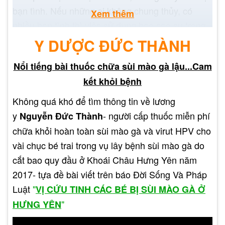
bạn tình. Nếu những ai không chung thủy, có
Xem thêm
nhiều bạn tình thì việc sử dụng bao cao su trong
lúc quan hệ là bắt buộc để hạn chế khả năng lây
Y DƯỢC ĐỨC THÀNH
nhiễm sùi mào gà nói riêng và những bệnh xã hội
Nổi tiếng bài thuốc chữa sùi mào gà lậu...Cam
khác nói chung.
kết khỏi bệnh
Không quá khó để tìm thông tin về lương
y
- người cấp thuốc miễn phí
Nguyễn Đức Thành
chữa khỏi hoàn toàn sùi mào gà và virut HPV cho
vài chục bé trai trong vụ lây bệnh sùi mào gà do
cắt bao quy đầu ở Khoái Châu Hưng Yên năm
2017- tựa đề bài viết trên báo Đời Sống Và Pháp
Luật
"
VỊ CỨU TINH CÁC BÉ BỊ SÙI MÀO GÀ Ở
"
HƯNG YÊN