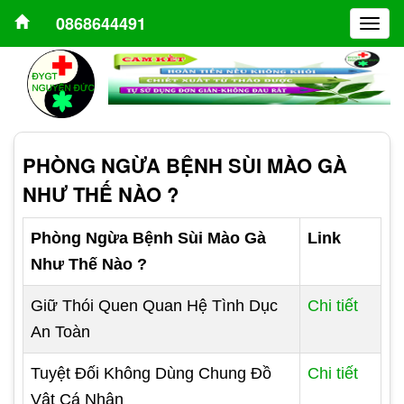
0868644491
Togg
navig
PHÒNG NGỪA BỆNH SÙI MÀO GÀ
NHƯ THẾ NÀO ?
Phòng Ngừa Bệnh Sùi Mào Gà
Link
Như Thế Nào ?
Giữ Thói Quen Quan Hệ Tình Dục
Chi tiết
An Toàn
Tuyệt Đối Không Dùng Chung Đồ
Chi tiết
Vật Cá Nhân