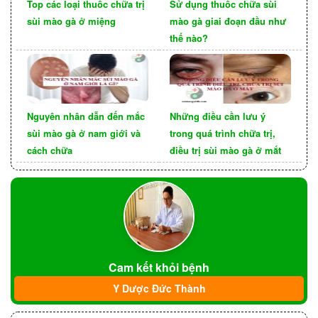
Top các loại thuốc chữa trị
Sử dụng thuốc chữa sùi
pháp phòng ngừa – hành động nhỏ này sẽ giúp
sùi mào gà ở miệng
mào gà giai đoạn đầu như
hạn chế nguy cơ bệnh ở mức thấp nhất. Nếu
thế nào?
không trang bị kiến thức đủ đầy, dẫu bệnh có biểu
hiện nặng, bạn cũng chẳng thể nào nhận biết
được và có các động thái chính xác.
Nguyên nhân dẫn đến mắc
Những điều cần lưu ý
sùi mào gà ở nam giới và
trong quá trình chữa trị,
cách chữa
điều trị sùi mào gà ở mắt
Cam kết khỏi bệnh
Y Dược Đức Thành
Giữ Vệ Sinh Cơ Quan Sinh