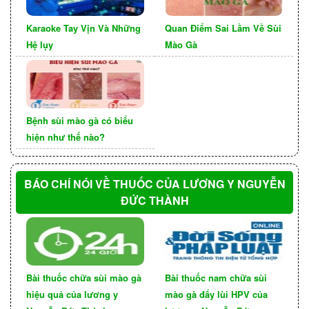
xã hội hay các bệnh lý khác. Việc khám sức khỏe
định kỳ giúp biết được tình hình sức khỏe nói
Karaoke Tay Vịn Và Những
Quan Điểm Sai Lầm Về Sùi
chung và tình hình sức khỏe sinh lý nói riêng.
Hệ lụy
Mào Gà
Việc phát hiện sớm bệnh giúp quá trình điều trị dễ
dàng thành công hơn.
Bệnh sùi mào gà có biểu
hiện như thế nào?
BÁO CHÍ NÓI VỀ THUỐC CỦA LƯƠNG Y NGUYỄN
ĐỨC THÀNH
Bài thuốc chữa sùi mào gà
Bài thuốc nam chữa sùi
hiệu quả của lương y
mào gà đẩy lùi HPV của