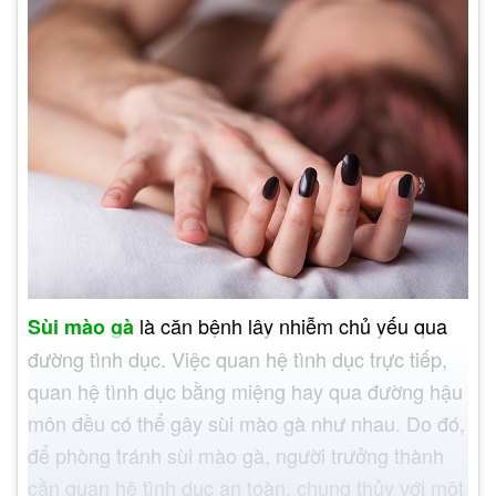
là căn bệnh lây nhiễm chủ yếu qua
Sùi mào gà
đường tình dục. Việc quan hệ tình dục trực tiếp,
quan hệ tình dục bằng miệng hay qua đường hậu
môn đều có thể gây sùi mào gà như nhau. Do đó,
để phòng tránh sùi mào gà, người trưởng thành
cần quan hệ tình dục an toàn, chung thủy với một