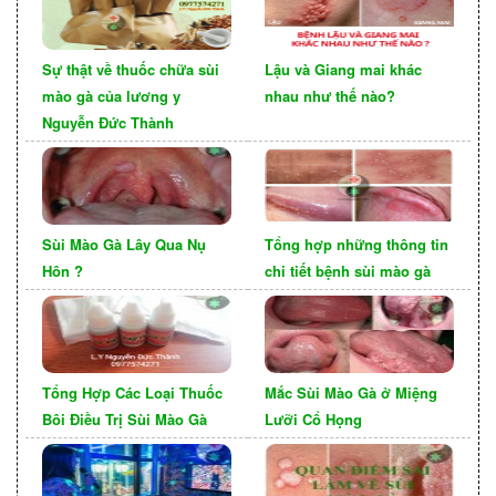
manh.
Sự thật về thuốc chữa sùi
Lậu và Giang mai khác
mào gà của lương y
nhau như thế nào?
Nguyễn Đức Thành
Sùi Mào Gà Lây Qua Nụ
Tổng hợp những thông tin
Hôn ?
chi tiết bệnh sùi mào gà
Thực Hiện Kiểm Tra Sức
Khỏe Định Kỳ
Tổng Hợp Các Loại Thuốc
Mắc Sùi Mào Gà ở Miệng
Việc kiểm tra sức khỏe định kỳ 2 lần/ năm
Bôi Điều Trị Sùi Mào Gà
Lưỡi Cổ Họng
là hành động nên làm vì bạn cần hiểu rõ tình
trạng sức khỏe bản thân để tầm soát những bệnh