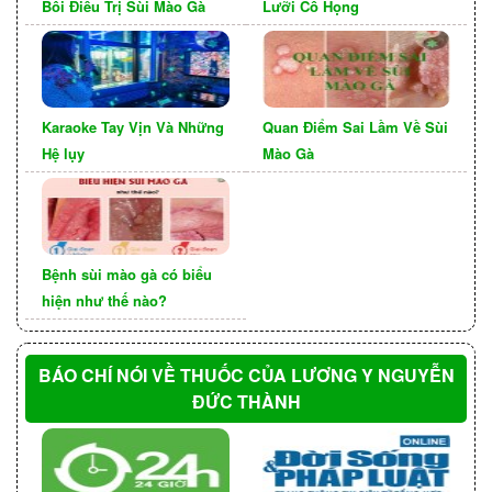
yếu tố quan trọng trong việc quản lý và điều trị
Bôi Điều Trị Sùi Mào Gà
Lưỡi Cổ Họng
bệnh hiệu quả.
Karaoke Tay Vịn Và Những
Quan Điểm Sai Lầm Về Sùi
Hệ lụy
Mào Gà
Bệnh sùi mào gà có biểu
hiện như thế nào?
Tác động của sùi mào gà ở
miệng đến tâm lý và cuộc
BÁO CHÍ NÓI VỀ THUỐC CỦA LƯƠNG Y NGUYỄN
sống
ĐỨC THÀNH
Ảnh hưởng tâm lý và tự tin của người
mắc bệnh