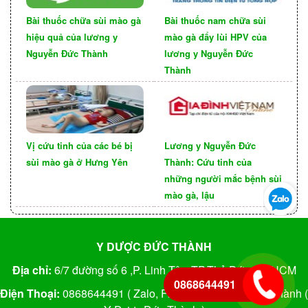
Sùi mào gà ở miệng có thể gây ra những tác
Bài thuốc chữa sùi mào gà
Bài thuốc nam chữa sùi
động tâm lý đáng kể cho người mắc bệnh. Cảm
hiệu quả của lương y
mào gà đẩy lùi HPV của
Nguyễn Đức Thành
lương y Nguyễn Đức
giác tự ti và xấu hổ thường xuất hiện khi người
Thành
bệnh phải đối diện với những triệu chứng khó chịu
và hạn chế trong việc ăn uống và nói chuyện.
Khả năng giao tiếp và thiết lập mối quan hệ xã
hội có thể bị ảnh hưởng tiêu cực, dẫn đến cảm
Vị cứu tinh của các bé bị
Lương y Nguyễn Đức
giác cô đơn và cảm xúc tiêu cực khác.
sùi mào gà ở Hưng Yên
Thành: Cứu tinh của
những người mắc bệnh sùi
mào gà, lậu
Y DƯỢC ĐỨC THÀNH
Địa chỉ:
6/7 đường số 6 ,P. Linh Tây, TP.Thủ Đức, TP.HCM
0868644491
Điện Thoại:
0868644491 ( Zalo, Fb) ; FB: Nguyễn Đức Thành (