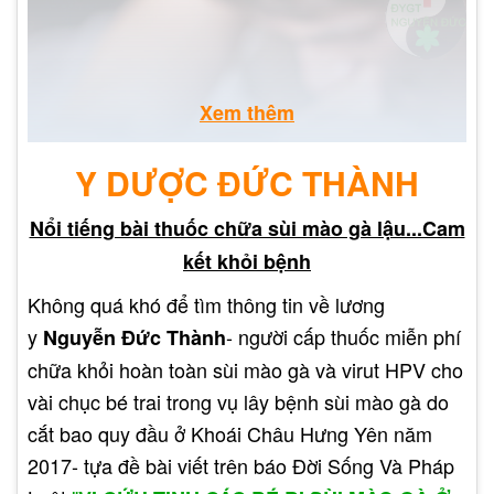
Xem thêm
Y DƯỢC ĐỨC THÀNH
Nổi tiếng bài thuốc chữa sùi mào gà lậu...Cam
kết khỏi bệnh
Không quá khó để tìm thông tin về lương
y
- người cấp thuốc miễn phí
Nguyễn Đức Thành
chữa khỏi hoàn toàn sùi mào gà và virut HPV cho
vài chục bé trai trong vụ lây bệnh sùi mào gà do
cắt bao quy đầu ở Khoái Châu Hưng Yên năm
Sự phổ biến của sùi mào gà
2017- tựa đề bài viết trên báo Đời Sống Và Pháp
ở miệng trong cộng đồng