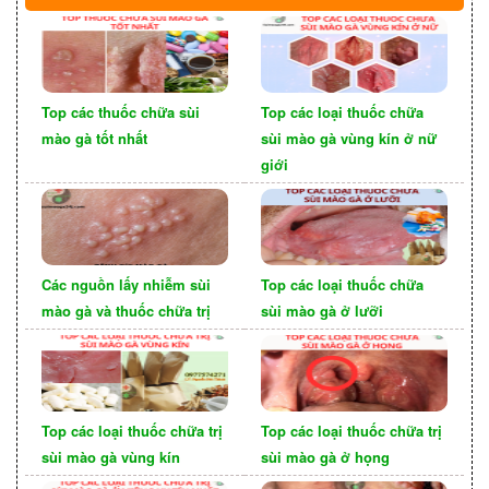
niêm mạc miệng, lưỡi, cổ họng và nhiều khi là
trên ôi. Những nốt này có thể xuất hiện đơn lẻ
hoặc thành các cụm giống như chiếc mào của
con gà, gây ra sự khó chịu và đau rát. Người mắc
Top các thuốc chữa sùi
Top các loại thuốc chữa
bệnh thường gặp khó khăn trong việc ăn uống và
mào gà tốt nhất
sùi mào gà vùng kín ở nữ
nói chuyện do sự kích ứng và đau nhức từ những
giới
nốt sùi mào gà ở miệng.
Các nguồn lấy nhiễm sùi
Top các loại thuốc chữa
mào gà và thuốc chữa trị
sùi mào gà ở lưỡi
Top các loại thuốc chữa trị
Top các loại thuốc chữa trị
sùi mào gà vùng kín
sùi mào gà ở họng