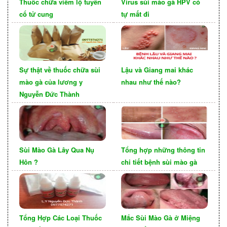
Thuốc chữa viêm lộ tuyến
Virus sùi mào gà HPV có
cổ tử cung
tự mất đi
Sự thật về thuốc chữa sùi
Lậu và Giang mai khác
mào gà của lương y
nhau như thế nào?
Nguyễn Đức Thành
Sùi Mào Gà Lây Qua Nụ
Tổng hợp những thông tin
Trên cơ sở những tác động trên, sự phát triển và
Hôn ?
chi tiết bệnh sùi mào gà
lan truyền của sùi mào gà ở miệng có thể ảnh
hưởng nghiêm trọng đến sức khỏe tổng thể của
người mắc bệnh. Do đó, việc hiểu rõ hơn về các
biểu hiện của bệnh và cách phòng ngừa sẽ là một
Tổng Hợp Các Loại Thuốc
Mắc Sùi Mào Gà ở Miệng