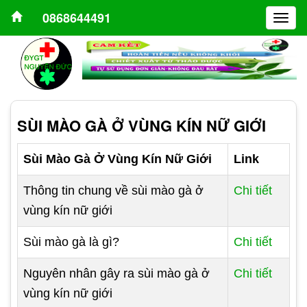
0868644491
Togg
navig
SÙI MÀO GÀ Ở VÙNG KÍN NỮ GIỚI
Sùi Mào Gà Ở Vùng Kín Nữ Giới
Link
Thông tin chung về sùi mào gà ở
Chi tiết
vùng kín nữ giới
Sùi mào gà là gì?
Chi tiết
Nguyên nhân gây ra sùi mào gà ở
Chi tiết
vùng kín nữ giới