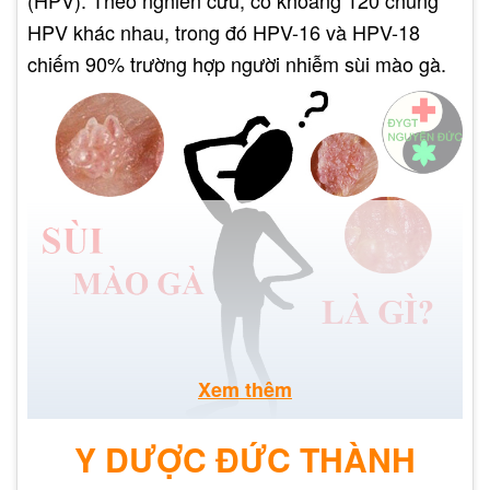
(HPV). Theo nghiên cứu, có khoảng 120 chủng
HPV khác nhau, trong đó HPV-16 và HPV-18
chiếm 90% trường hợp người nhiễm sùi mào gà.
Xem thêm
Y DƯỢC ĐỨC THÀNH
Nguyên nhân gây ra sùi mào