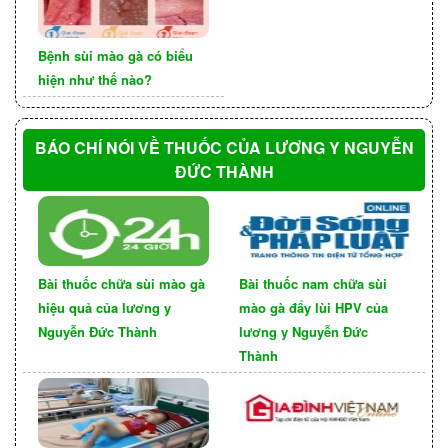
Papillomavirus) gây ra. Có nhiều loại HPV, trong
đó loại HPV-16 và HPV-18 là những nguyên nhân
Bệnh sùi mào gà có biểu
phổ biến nhất gây ra sùi mào gà ở vùng kín nữ
hiện như thế nào?
giới.
BÁO CHÍ NÓI VỀ THUỐC CỦA LƯƠNG Y NGUYỄN
ĐỨC THÀNH
Bài thuốc chữa sùi mào gà
Bài thuốc nam chữa sùi
hiệu quả của lương y
mào gà đẩy lùi HPV của
Nguyễn Đức Thành
lương y Nguyễn Đức
Thành
- Triệu chứng: Xuất hiện các vị trí mọc sùi mào gà
như những mụn nhỏ, có thể đơn lẻ hoặc tạo
thành cụm, thường màu trắng, hồng hoặc xám.