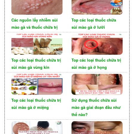
Các nguồn lấy nhiễm sùi
Top các loại thuốc chữa
mào gà và thuốc chữa trị
sùi mào gà ở lưỡi
Top các loại thuốc chữa trị
Top các loại thuốc chữa trị
sùi mào gà vùng kín
sùi mào gà ở họng
Bên cạnh đó, nguy cơ nhiễm trùng vùng kín và
các bộ phận khác trên cơ thể là rất cao. Nếu
không được kiểm soát sớm và hiệu quả, nguy cơ
Top các loại thuốc chữa trị
Sử dụng thuốc chữa sùi
mắc ung thư hậu môn, ung thư âm đạo, ung thư
sùi mào gà ở miệng
mào gà giai đoạn đầu như
cổ tử cung, và những căn bệnh nguy hiểm khác
thế nào?
có thể xảy ra.