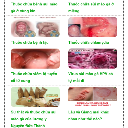
Thuốc chữa bệnh sùi mào
Thuốc chữa sùi mào gà ở
gà ở vùng kín
miệng
Thuốc chữa bệnh lậu
Thuốc chữa chlamydia
Thuốc chữa viêm lộ tuyến
Virus sùi mào gà HPV có
Phân biệt giữa sùi mào gà ở
cổ tử cung
tự mất đi
vùng kín nữ giới và bệnh lậu
Sùi mào gà và bệnh lậu là hai bệnh lý phổ biến có
liên quan đến vùng kín và hệ tiết niệu của nữ giới,
Sự thật về thuốc chữa sùi
Lậu và Giang mai khác
mào gà của lương y
nhau như thế nào?
nhưng chúng có các điểm khác nhau về nguyên
Nguyễn Đức Thành