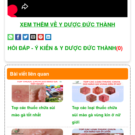
XEM THÊM VỀ Y DƯỢC ĐỨC THÀNH
Ảnh hưởng của sùi mào gà ở
HỎI ĐÁP - Ý KIẾN & Y DƯỢC ĐỨC THÀNH
(0)
vùng kín nữ giới đối với đời
sống của người bệnh
Bài viết liên quan
Sùi mào gà ở vùng kín nữ giới, nếu không được
phát hiện và điều trị kịp thời, có thể gây ra những
tác hại nghiêm trọng như ảnh hưởng đến tâm sinh
lý người bệnh, gây stress và trầm cảm. Đời sống
Top các thuốc chữa sùi
Top các loại thuốc chữa
tình dục cũng sẽ gặp vấn đề, gây suy giảm chức
mào gà tốt nhất
sùi mào gà vùng kín ở nữ
năng sinh sản, vô sinh hoặc hiếm muộn.
giới