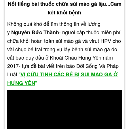
Nổi tiếng bài thuốc chữa sùi mào gà lậu...Cam
gà ở vùng kín nữ giới
kết khỏi bệnh
Nguyên nhân gây ra sùi mào gà ở vùng kín nữ
Không quá khó để tìm thông tin về lương
giới thường là do quan hệ tình dục không an toàn
y
- người cấp thuốc miễn phí
Nguyễn Đức Thành
hoặc sử dụng chung đồ cá nhân như khăn tắm,
chữa khỏi hoàn toàn sùi mào gà và virut HPV cho
son môi hoặc đồ lót với người bị bệnh. Triệu
vài chục bé trai trong vụ lây bệnh sùi mào gà do
chứng thông thường của sùi mào gà ở vùng kín
cắt bao quy đầu ở Khoái Châu Hưng Yên năm
nữ giới bao gồm sự xuất hiện các nốt sùi, mụn có
2017- tựa đề bài viết trên báo Đời Sống Và Pháp
màu trắng hoặc hồng nhạt, có đường kính từ 1-
Luật
"
VỊ CỨU TINH CÁC BÉ BỊ SÙI MÀO GÀ Ở
2mm, có thể gây đau và ngứa.
"
HƯNG YÊN