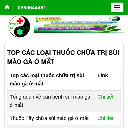
0868644491
Togg
navig
TOP CÁC LOẠI THUỐC CHỮA TRỊ SÙI
MÀO GÀ Ở MẮT
Top các loại thuốc chữa trị sùi
Link
mào gà ở mắt
Tổng quan về căn bệnh sùi mào gà
Chi tiết
ở mắt
Thuốc Tây chữa sùi mào gà ở mắt
Chi tiết