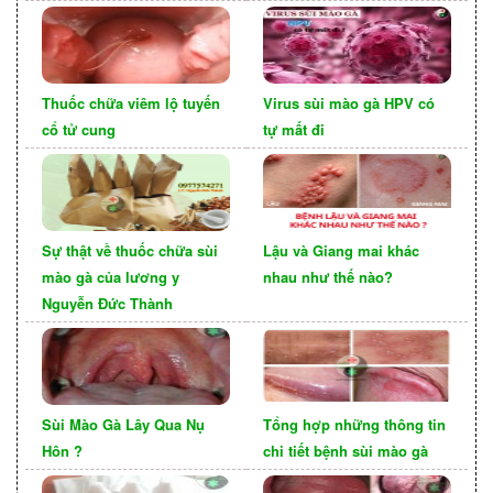
chứng nghiêm trọng, chẳng hạn như mù lòa. Do
đó, người bệnh cần được điều trị sớm để ngăn
ngừa các biến chứng. Nó cũng giống như việc
Thuốc chữa viêm lộ tuyến
Virus sùi mào gà HPV có
điều trị bệnh
ở nữ giới
Viêm lộ tuyến cổ tử cung
cổ tử cung
tự mất đi
hiện nay.
Phòng ngừa sùi mào gà ở mắt
Để phòng ngừa sùi mào gà ở mắt, bạn nên thực
Sự thật về thuốc chữa sùi
Lậu và Giang mai khác
hiện các biện pháp sau:
mào gà của lương y
nhau như thế nào?
Quan hệ tình dục an toàn bằng cách sử dụng
Nguyễn Đức Thành
bao cao su đúng cách.
Không dùng chung đồ dùng cá nhân với người
mắc bệnh.
Sùi Mào Gà Lây Qua Nụ
Tổng hợp những thông tin
Tiêm vắc-xin HPV để phòng ngừa nhiễm virus
Hôn ?
chi tiết bệnh sùi mào gà
HPV.