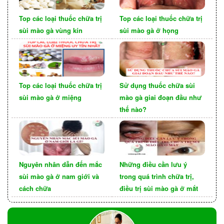
Top các loại thuốc chữa trị
Top các loại thuốc chữa trị
sùi mào gà vùng kín
sùi mào gà ở họng
Cách chẩn đoán sùi mào gà ở mắt
Top các loại thuốc chữa trị
Sử dụng thuốc chữa sùi
sùi mào gà ở miệng
mào gà giai đoạn đầu như
Để chẩn đoán sùi mào gà ở mắt, bác sĩ sẽ thực
thế nào?
hiện các xét nghiệm sau:
Khám lâm sàng: Bác sĩ sẽ kiểm tra các nốt sùi
ở mắt để xác định tình trạng bệnh.
Xét nghiệm sinh thiết: Bác sĩ sẽ lấy mẫu mô từ
Nguyên nhân dẫn đến mắc
Những điều cần lưu ý
các nốt sùi để xét nghiệm dưới kính hiển vi để
sùi mào gà ở nam giới và
trong quá trình chữa trị,
xác định nguyên nhân gây bệnh.
cách chữa
điều trị sùi mào gà ở mắt
Điều trị sùi mào gà ở mắt