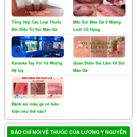
Tổng Hợp Các Loại Thuốc
Mắc Sùi Mào Gà ở Miệng
Bôi Điều Trị Sùi Mào Gà
Lưỡi Cổ Họng
Karaoke Tay Vịn Và Những
Quan Điểm Sai Lầm Về Sùi
Hệ lụy
Mào Gà
Thuốc Tây chữa sùi mào gà ở
mắt
Bệnh sùi mào gà có biểu
hiện như thế nào?
Hiện nay, có nhiều loại thuốc chữa trị sùi mào gà
ở mắt, được chia thành 2 nhóm chính:
BÁO CHÍ NÓI VỀ THUỐC CỦA LƯƠNG Y NGUYỄN