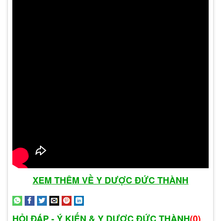
chảy nước mắt, hoặc ảnh hưởng đến thị lực.
Sùi mào gà ở mắt là một bệnh nguy hiểm, có thể
gây ra các biến chứng nghiêm trọng, thậm chí là
mù lòa. Nếu không được điều trị sớm, sùi mào gà
ở mắt có thể gây ra các biến chứng sau:
Ảnh hưởng đến thị lực: Các nốt sùi ở mắt có
thể gây ngứa, đau, khó chịu, chảy nước mắt,
hoặc ảnh hưởng đến thị lực. Nếu các nốt sùi
lớn hoặc phát triển nhanh chóng, có thể gây ra
các biến chứng nghiêm trọng hơn, chẳng hạn
như viêm giác mạc, viêm kết mạc, hoặc thậm
chí là mù lòa.
Lây lan sang các vùng da khác trên cơ thể:
XEM THÊM VỀ Y DƯỢC ĐỨC THÀNH
Virus HPV gây sùi mào gà có thể lây lan sang
các vùng da khác trên cơ thể, chẳng hạn như
HỎI ĐÁP - Ý KIẾN & Y DƯỢC ĐỨC THÀNH
(0)