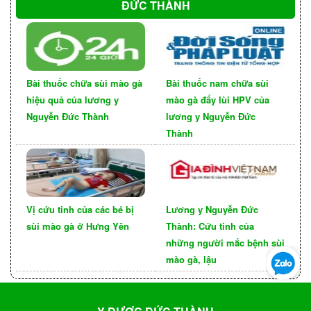
ĐỨC THÀNH
Bài thuốc chữa sùi mào gà
Bài thuốc nam chữa sùi
hiệu quả của lương y
mào gà đẩy lùi HPV của
Nguyễn Đức Thành
lương y Nguyễn Đức
Thành
Loại thuốc
Phương pháp
Vị cứu tinh của các bé bị
Lương y Nguyễn Đức
Đây là
Thuốc bôi:
Imiquimod
sùi mào gà ở Hưng Yên
Thành: Cứu tinh của
nhóm thuốc được sử
Đây là loại
5%:
những người mắc bệnh sùi
dụng phổ biến nhất, có
thuốc bôi được sử
mào gà, lậu
tác dụng tiêu diệt virus
dụng phổ biến
HPV, ngăn chặn sự
nhất để điều trị sùi