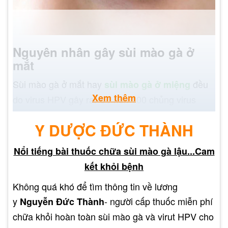
Nguyên nhân gây sùi mào gà ở
mắt
Sùi mào gà ở mắt hay
đều
sùi mào gà ở miệng
Xem thêm
do virus HPV gây ra. Có hơn 100 chủng virus
HPV, trong đó có 2 chủng HPV 6 và HPV 11 là
Y DƯỢC ĐỨC THÀNH
nguyên nhân phổ biến nhất gây sùi mào gà ở
mắt. Cách lây nhiễm sùi mào gà mắt của Virus
Nổi tiếng bài thuốc chữa sùi mào gà lậu...Cam
HPV có thể lây truyền qua các con đường sau:
kết khỏi bệnh
Quan hệ tình dục không an toàn, bao gồm
Không quá khó để tìm thông tin về lương
quan hệ tình dục qua đường âm đạo, hậu
y
- người cấp thuốc miễn phí
Nguyễn Đức Thành
môn, hoặc miệng.
chữa khỏi hoàn toàn sùi mào gà và virut HPV cho
Dùng chung đồ dùng cá nhân với người mắc