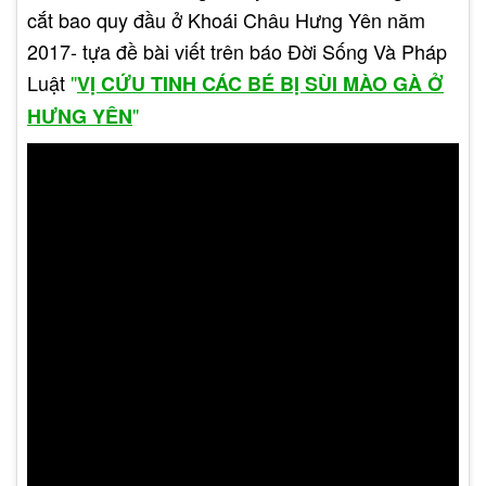
cắt bao quy đầu ở Khoái Châu Hưng Yên năm
2017- tựa đề bài viết trên báo Đời Sống Và Pháp
Luật
"
VỊ CỨU TINH CÁC BÉ BỊ SÙI MÀO GÀ Ở
"
HƯNG YÊN
Bệnh sùi mào gà có nguyên nhân chính là do
virus Human PapiLomavirus – HPV. Theo nghiên
cứu, loại virus HPV có hơn 170 chủng với 40
chủng lây nhiễm qua đường tình dục. Trong đó,
có 2 chủng gây bệnh phổ biến là HPV-16 và HPV-
18 có khả năng gây ung thư cổ tử cung, âm hộ,
dương vật, hậu môn, hầu họng… Ngoài ra, chủng
HPV-6 và HPV-11 cũng gây bệnh phổ biến nhưng
không tiến triển thành ung thư.
Như vậy, có thể nói không phải ai mắc sùi mào gà
cũng có thể tiến triển thành ung thư và ngược lại.