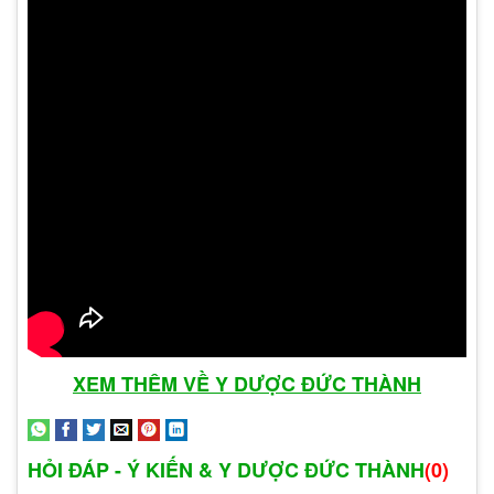
Tuy nhiên, khi nhiễm HPV nói chung có liên quan
mật thiết đến chuyển dạng và ung thư. Theo một
số nhà nghiên cứu, có khoảng 90% chuyển dạng
và ung thư cổ tử cung liên quan đến các type
HPV nguy cơ cao bao gồm: type HPV 16, 18, 26,
31, 33, 35,...
Về cơ chế gây ung thư của HPV, các nhà khoa
học thấy rằng, sau khi sát nhập vào bộ gen tế
bào ký chủ thì vùng gen E6, E7 điều khiển tổng
hợp protein E6, E7; các protein này gắn kết và vô
hiệu hóa chức năng của protein điều hòa tăng
trưởng tế bào pRb dẫn đến sự phân chia tế bào
XEM THÊM VỀ Y DƯỢC ĐỨC THÀNH
liên tục một cách bất thường và hậu quả là phát
sinh ung thư.
HỎI ĐÁP - Ý KIẾN & Y DƯỢC ĐỨC THÀNH
(0)