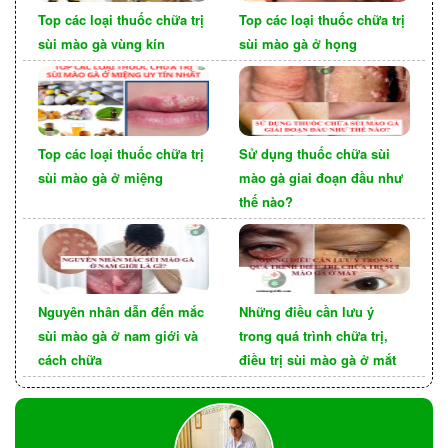
Top các loại thuốc chữa trị
Top các loại thuốc chữa trị
Câu hỏi được nhiều người bệnh mắc bệnh sùi
sùi mào gà vùng kín
sùi mào gà ở họng
mào gà lo lắng là làm thế nào nhận biết được
nguy cơ các tổn thương nốt sùi mào gà là ung thư
hoặc tiền ung thư.
Top các loại thuốc chữa trị
Sử dụng thuốc chữa sùi
sùi mào gà ở miệng
mào gà giai đoạn đầu như
thế nào?
Nguyên nhân dẫn đến mắc
Những điều cần lưu ý
sùi mào gà ở nam giới và
trong quá trình chữa trị,
cách chữa
điều trị sùi mào gà ở mắt