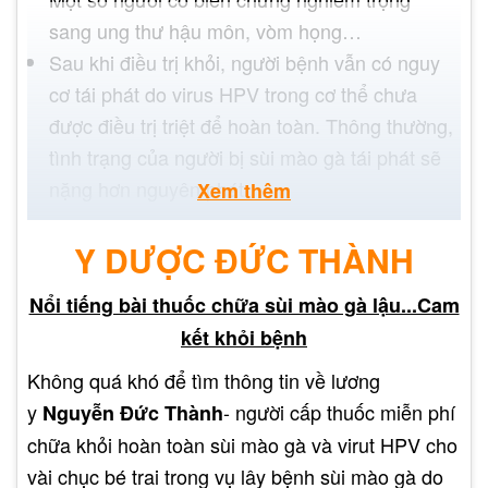
sang ung thư hậu môn, vòm họng…
Sau khi điều trị khỏi, người bệnh vẫn có nguy
cơ tái phát do virus HPV trong cơ thể chưa
được điều trị triệt để hoàn toàn. Thông thường,
tình trạng của người bị sùi mào gà tái phát sẽ
nặng hơn nguyên phát.
Xem thêm
Mối liên quan giữa sùi mào
Y DƯỢC ĐỨC THÀNH
gà và ung thư
Nổi tiếng bài thuốc chữa sùi mào gà lậu...Cam
kết khỏi bệnh
Không quá khó để tìm thông tin về lương
y
- người cấp thuốc miễn phí
Nguyễn Đức Thành
chữa khỏi hoàn toàn sùi mào gà và virut HPV cho
vài chục bé trai trong vụ lây bệnh sùi mào gà do