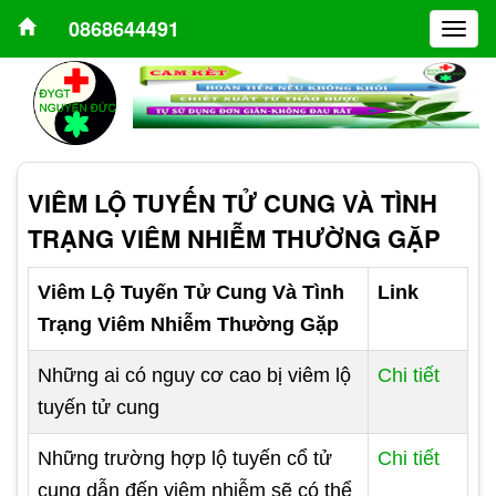
0868644491
Togg
navig
VIÊM LỘ TUYẾN TỬ CUNG VÀ TÌNH
TRẠNG VIÊM NHIỄM THƯỜNG GẶP
Viêm Lộ Tuyến Tử Cung Và Tình
Link
Trạng Viêm Nhiễm Thường Gặp
Những ai có nguy cơ cao bị viêm lộ
Chi tiết
tuyến tử cung
Những trường hợp lộ tuyến cổ tử
Chi tiết
cung dẫn đến viêm nhiễm sẽ có thể