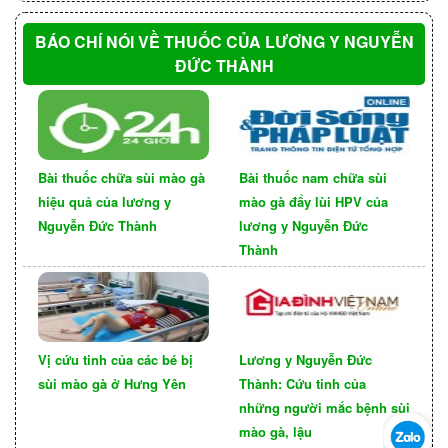
soát triệu chứng, và loại bỏ nguyên nhân gây
viêm lộ tuyến tử cung nếu có.
BÁO CHÍ NÓI VỀ THUỐC CỦA LƯƠNG Y NGUYỄN
ĐỨC THÀNH
Bài thuốc chữa sùi mào gà
Bài thuốc nam chữa sùi
hiệu quả của lương y
mào gà đẩy lùi HPV của
Nguyễn Đức Thành
lương y Nguyễn Đức
Thành
Vị cứu tinh của các bé bị
Lương y Nguyễn Đức
Các phương pháp chữa bệnh
sùi mào gà ở Hưng Yên
Thành: Cứu tinh của
những người mắc bệnh sùi
viêm lộ tuyến tử cung hiệu
mào gà, lậu