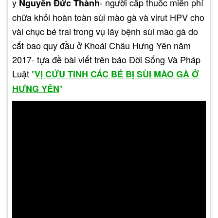
y
- người cấp thuốc miễn phí
Nguyễn Đức Thành
kiểm tra PAP định kỳ.
chữa khỏi hoàn toàn sùi mào gà và virut HPV cho
vài chục bé trai trong vụ lây bệnh sùi mào gà do
cắt bao quy đầu ở Khoái Châu Hưng Yên năm
2017- tựa đề bài viết trên báo Đời Sống Và Pháp
Luật
"
VỊ CỨU TINH CÁC BÉ BỊ SÙI MÀO GÀ Ở
"
HƯNG YÊN
Những trường hợp lộ tuyến cổ
tử cung dẫn đến viêm nhiễm