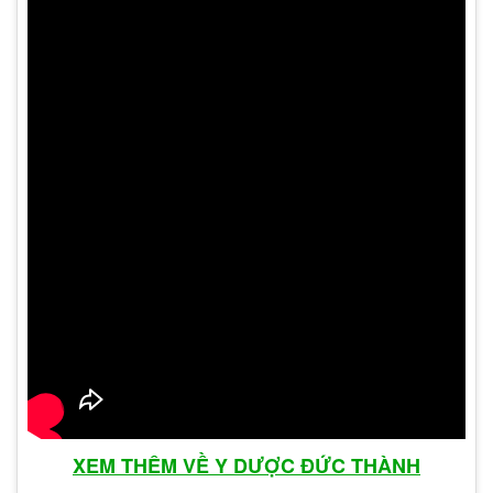
sẽ có thể được điều trị như
thế nào?
Khi lộ tuyến cổ tử cung dẫn đến viêm nhiễm, điều
trị sẽ phụ thuộc vào mức độ và nguyên nhân cụ
thể của viêm nhiễm. Dưới đây là một số phương
pháp điều trị phổ biến cho viêm nhiễm cổ tử cung:
Dùng kháng sinh: Nếu viêm nhiễm do nhiễm
khuẩn, bác sĩ có thể kê đơn kháng sinh để tiêu
diệt khuẩn gây viêm. Loại kháng sinh cụ thể sẽ
phụ thuộc vào kết quả xét nghiệm và độ nhạy
cảm của khuẩn.
XEM THÊM VỀ Y DƯỢC ĐỨC THÀNH
Sử dụng thuốc thoa: Một số thuốc thoa cụ thể