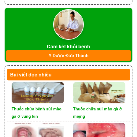
hiệu quả trong điều trị và kiểm soát viêm nhiễm.
Cam kết khỏi bệnh
Y Dược Đức Thành
Bài viết đọc nhiều
Các cấp độ viêm lộ tuyến tử
Thuốc chữa bệnh sùi mào
Thuốc chữa sùi mào gà ở
cung
gà ở vùng kín
miệng
Viêm lộ tuyến tử cung có thể được phân loại