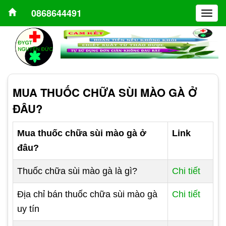
0868644491
Togg
navig
MUA THUỐC CHỮA SÙI MÀO GÀ Ở
ĐÂU?
Mua thuốc chữa sùi mào gà ở
Link
đâu?
Thuốc chữa sùi mào gà là gì?
Chi tiết
Địa chỉ bán thuốc chữa sùi mào gà
Chi tiết
uy tín