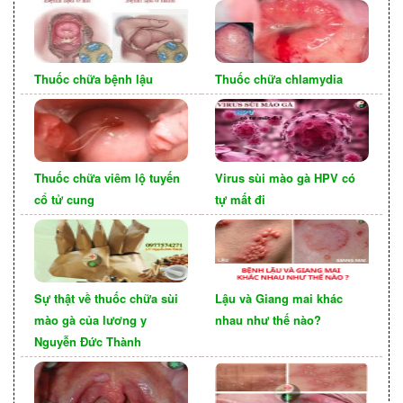
nay, có nhiều website, trang thương mại điện tử
bán thuốc chữa sùi mào gà. Tuy nhiên, bạn cần
lựa chọn các website, trang thương mại điện tử uy
Thuốc chữa bệnh lậu
Thuốc chữa chlamydia
tín, có giấy phép kinh doanh rõ ràng và được
nhiều người tin tưởng.
Thuốc chữa viêm lộ tuyến
Virus sùi mào gà HPV có
cổ tử cung
tự mất đi
Sự thật về thuốc chữa sùi
Lậu và Giang mai khác
mào gà của lương y
nhau như thế nào?
Nguyễn Đức Thành
Lựa chọn loại thuốc phù hợp với tình trạng