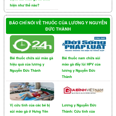
dẫn sử dụng cụ thể. Bạn cần đọc kỹ hướng dẫn
hiện như thế nào?
sử dụng trước khi dùng thuốc. Tuân thủ đúng
hướng dẫn sử dụng của bác sĩ hoặc nhà sản xuất
BÁO CHÍ NÓI VỀ THUỐC CỦA LƯƠNG Y NGUYỄN
sẽ giúp thuốc phát huy hiệu quả tốt nhất và giảm
ĐỨC THÀNH
thiểu nguy cơ mắc các tác dụng phụ.
Tìm hiểu kỹ về thuốc trước khi mua
Trước khi mua thuốc chữa sùi mào gà, bạn nên
Bài thuốc chữa sùi mào gà
Bài thuốc nam chữa sùi
tìm hiểu kỹ về thuốc. Bạn có thể tìm hiểu thông
hiệu quả của lương y
mào gà đẩy lùi HPV của
tin về thuốc trên internet, hỏi ý kiến bác sĩ hoặc
Nguyễn Đức Thành
lương y Nguyễn Đức
người thân, bạn bè. Việc tìm hiểu kỹ về thuốc sẽ
Thành
giúp bạn hiểu rõ về thành phần, tác dụng, cách
dùng và tác dụng phụ của thuốc.
Bảo quản thuốc đúng cách
Vị cứu tinh của các bé bị
Lương y Nguyễn Đức
Thuốc chữa sùi mào gà cần được bảo quản đúng
sùi mào gà ở Hưng Yên
Thành: Cứu tinh của
cách để đảm bảo chất lượng và hiệu quả của