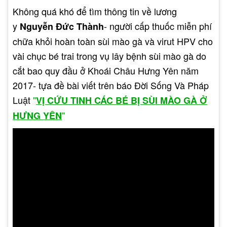
tác dụng đốt cháy các nốt sùi mào gà.
Không quá khó để tìm thông tin về lương
y
- người cấp thuốc miễn phí
Nguyễn Đức Thành
Các loại thuốc
Nhóm thuốc điều hòa miễn dịch:
chữa khỏi hoàn toàn sùi mào gà và virut HPV cho
này có tác dụng tăng cường hệ miễn dịch của cơ
vài chục bé trai trong vụ lây bệnh sùi mào gà do
thể, giúp cơ thể tự chống lại virus HPV. Một số
cắt bao quy đầu ở Khoái Châu Hưng Yên năm
loại thuốc điều hòa miễn dịch thường được sử
2017- tựa đề bài viết trên báo Đời Sống Và Pháp
dụng bao gồm:
Luật
"
VỊ CỨU TINH CÁC BÉ BỊ SÙI MÀO GÀ Ở
Interferon: Đây là loại thuốc có tác dụng kích
"
HƯNG YÊN
thích hệ miễn dịch của cơ thể chống lại virus
HPV.
Acyclovir: Đây là loại thuốc thường được sử
dụng để điều trị mụn rộp sinh dục, nhưng cũng
có tác dụng chống lại virus HPV.
Địa chỉ bán thuốc chữa sùi
mào gà uy tín