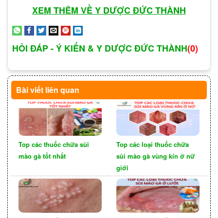
Các website, trang thương mại điện tử:
XEM THÊM VỀ Y DƯỢC ĐỨC THÀNH
Hiện nay, có nhiều website, trang thương mại
điện tử bán thuốc chữa sùi mào gà. Tuy nhiên,
HỎI ĐÁP - Ý KIẾN & Y DƯỢC ĐỨC THÀNH
(0)
bạn cần lựa chọn các website, trang thương
mại điện tử uy tín, có giấy phép kinh doanh rõ
ràng và được nhiều người tin tưởng.
Bài viết liên quan
Top các thuốc chữa sùi
Top các loại thuốc chữa
mào gà tốt nhất
sùi mào gà vùng kín ở nữ
giới