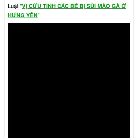
Luật
"
VỊ CỨU TINH CÁC BÉ BỊ SÙI MÀO GÀ Ở
Vỡ loét sùi mào gà.
"
HƯNG YÊN
Bệnh lây lan Virus HPV nhanh chóng ra các vùng
xung quanh.
Nguy cơ nhiễm trùng trong khoang miệng.