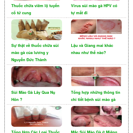
chuyển từ người bị nhiễm sang người đối tác. Nếu
Thuốc chữa viêm lộ tuyến
Virus sùi mào gà HPV có
một trong hai người bị viêm lợi hoặc viêm họng,
cổ tử cung
tự mất đi
nguy cơ lây nhiễm sẽ tăng lên.
Dùng chung đồ với người bị sùi mào gà
Sự thật về thuốc chữa sùi
Lậu và Giang mai khác
mào gà của lương y
nhau như thế nào?
Nguyễn Đức Thành
Sùi Mào Gà Lây Qua Nụ
Tổng hợp những thông tin
Hôn ?
chi tiết bệnh sùi mào gà
Không nên chia sẻ bàn chải, khăn mặt, đũa, thìa,
Tổng Hợp Các Loại Thuốc
Mắc Sùi Mào Gà ở Miệng