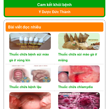
Cam kết khỏi bệnh
mổ hoặc sinh thường.
Y Dược Đức Thành
Do tiếp xúc gần
Bài viết đọc nhiều
Thuốc chữa bệnh sùi mào
Thuốc chữa sùi mào gà ở
gà ở vùng kín
miệng
Chỉ cần có sự tiếp xúc da với da, hôn nhau, cũng
Thuốc chữa bệnh lậu
Thuốc chữa chlamydia
có thể lây nhiễm sùi mào gà cho đối tác tình dục.
Quá trình tiếp xúc da với da, miệng với lưỡi tạo
điều kiện cho vi khuẩn HPV, cùng với nước bọt,