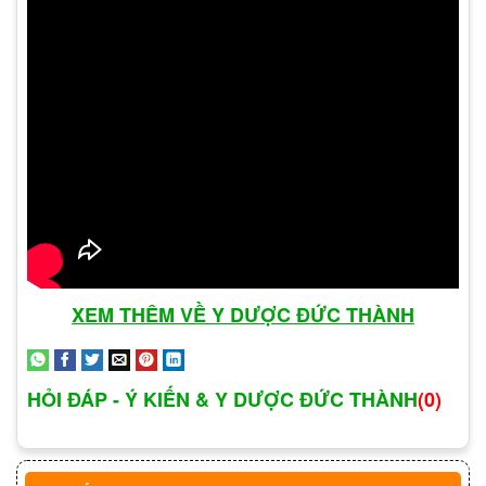
Tăng nguy cơ mắc ung thư vòm họng.
Gây ra sùi mào gà ở tay, sùi mào gà ở lưỡi và các
cơ quan khác.
Các phương thức lây truyền
bệnh sùi mào gà
Một số người tin rằng quan hệ tình dục là nguyên
nhân chính gây
. Tuy nhiên,
bệnh sùi mào gà
nhiều nghiên cứu đã chỉ ra rằng bệnh xã hội này
XEM THÊM VỀ Y DƯỢC ĐỨC THÀNH
có thể lây lan qua nhiều cách khác nhau, bao
gồm:
HỎI ĐÁP - Ý KIẾN & Y DƯỢC ĐỨC THÀNH
(0)
Quan hệ tình dục bằng miệng