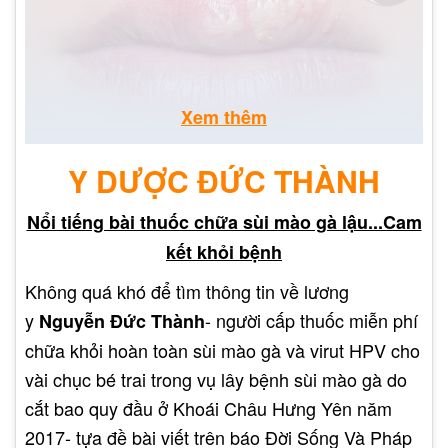
Xem thêm
Y DƯỢC ĐỨC THÀNH
Vòm họng trở nên đau và sưng. Đau thường rõ rệt
khi ăn hoặc nuốt nước bọt.
Nổi tiếng bài thuốc chữa sùi mào gà lậu...Cam
Bệnh không thể tự lành và có khả năng lây cho
kết khỏi bệnh
người khác.
Không quá khó để tìm thông tin về lương
Gây khó khăn trong việc nhai hoặc nuốt thức ăn.
y
- người cấp thuốc miễn phí
Nguyễn Đức Thành
chữa khỏi hoàn toàn sùi mào gà và virut HPV cho
Bệnh sùi mào gà ở miệng có thể gây ra nhiều
vài chục bé trai trong vụ lây bệnh sùi mào gà do
biến chứng nguy hiểm. Do đó, nếu không phát
cắt bao quy đầu ở Khoái Châu Hưng Yên năm
hiện và điều trị kịp thời, nó có thể gây ra những
2017- tựa đề bài viết trên báo Đời Sống Và Pháp
hệ quả sau đây: