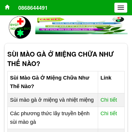
0868644491
Togg
navig
SÙI MÀO GÀ Ở MIỆNG CHỮA NHƯ
THẾ NÀO?
Sùi Mào Gà Ở Miệng Chữa Như
Link
Thế Nào?
Sùi mào gà ở miệng và nhiệt miệng
Chi tiết
Các phương thức lây truyền bệnh
Chi tiết
sùi mào gà