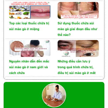
khác.
Lây truyền từ mẹ sang con
Top các loại thuốc chữa trị
Sử dụng thuốc chữa sùi
sùi mào gà ở miệng
mào gà giai đoạn đầu như
thế nào?
Nguyên nhân dẫn đến mắc
Những điều cần lưu ý
sùi mào gà ở nam giới và
trong quá trình chữa trị,
cách chữa
điều trị sùi mào gà ở mắt
Khi một người mẹ mang thai bị sùi mào gà miệng,
bệnh có thể được truyền từ mẹ sang con. Vì vậy,
trước khi sinh, các bác sĩ sẽ thảo luận để quyết
định phương pháp sinh con tốt nhất, có thể là sinh