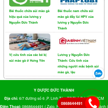
đoạn nhẹ
Bài thuốc chữa sùi mào gà
Bài thuốc nam chữa sùi
hiệu quả của lương y
mào gà đẩy lùi HPV của
Nguyễn Đức Thành
lương y Nguyễn Đức
Thành
Vị cứu tinh của các bé bị
Lương y Nguyễn Đức
sùi mào gà ở Hưng Yên
Thành: Cứu tinh của
những người mắc bệnh sùi
mào gà, lậu
Nếu ở giai đoạn ban đầu và không quá nặng,
triệu chứng bên ngoài của bệnh có thể được giảm
Y DƯỢC ĐỨC THÀNH
đi bằng việc sử dụng thuốc được kê đơn từ bác sĩ.
Địa chỉ:
6/7 đường số 6 ,P. Linh Tây, TP.Thủ Đức, TP.HCM
Việc này đòi hỏi bạn phải tuân thủ đúng liều
0868644491
Điện Thoại:
0868644491 ( Zalo, Fb) ; FB: Nguyễn Đức Thành (
lượng và thời gian được chỉ định. Quan trọng nhất